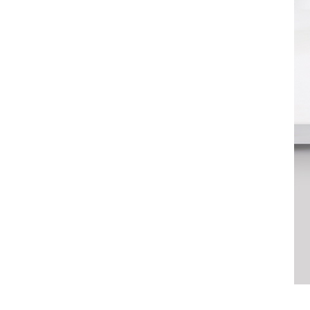
DETAILS ANZEIGEN
32 Ports 700W
Smartphones USB-C-
Ladeschrank
DETAILS ANZEIGEN
1000 W 20 Ports USB-
C-Ladeschrank
DETAILS ANZEIGEN
500 W 20 Ports USB-C
Telefonladeschrank
DETAILS ANZEIGEN