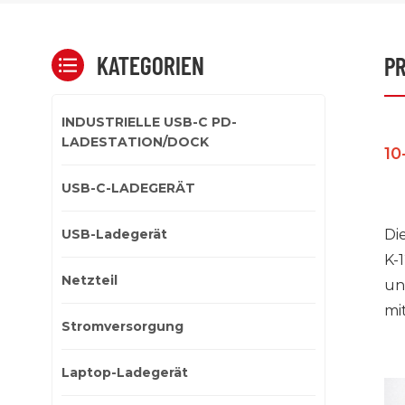
KATEGORIEN
P
INDUSTRIELLE USB-C PD-
LADESTATION/DOCK
10
USB-C-LADEGERÄT
USB-Ladegerät
Di
K-1
Netzteil
un
mi
Stromversorgung
Laptop-Ladegerät