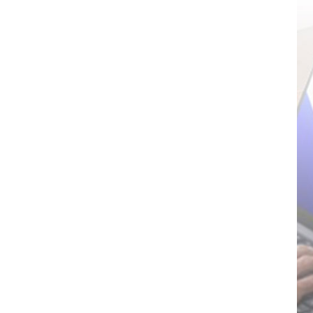
20-Port-USB-C-
Ladestation mit
Organizer-Ablage
DETAILS ANZEIGEN