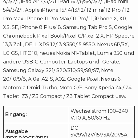
4/3/2/1, iPad Air 4/3/2/1, iPad 8/7/6/5/4/3/2/1, iPad mini
5/4/3/2/1. Apple iPhone 15/14/13/12/ 12 mini/ 12 Pro / 12
Pro Max, iPhone 11 Pro Max/ 11 Pro/ 11, iPhone X, XR,
XS, SE, iPhone 8 Plus/ 8. Samsung Tab Pro S, Google
Chromebook Pixel Book/Pixel C/Pixel 2 X, HP Spectre
13,3 Zoll, DELL XPS 12/13 9350/15 9550. Nexus 6P/5X,
LG G5, HTC 10, neues Nokia N1-Tablet, Lumia 950 und
andere USB-C-Computer-Laptops und -Geräte;
Samsung Galaxy S21/ S20/S10/S9/S8/S7, Note
20/10/9/8, A10e, A21S, A02. Google Pixel, Nexus 6,
Motorola Droid Turbo, Moto G/E. Sony Xperia Z4 / Z4
Tablet, Z3 / Z3 Compact / Z3 Tablet Compact usw.
Wechselstrom 100–240
Eingang:
V, 10 A, 50/60 Hz
DC
Ausgabe
5V/9V/12V/15V3A/20V5A