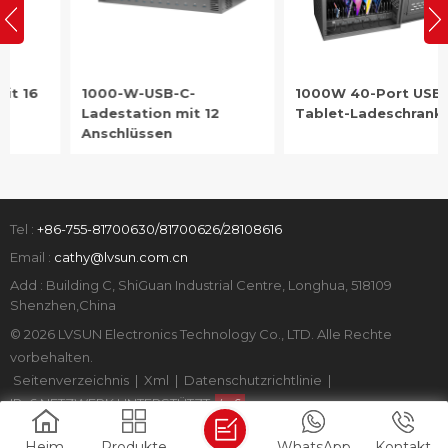
1000-W-USB-C-
1000W 40-Port USB-C
Ladestation mit 12
Tablet-Ladeschrank
Anschlüssen
Tel :
+86-755-81700630/81700626/28108616
Email :
cathy@lvsun.com.cn
Add : Building C, ShiGuan Industrial Centre, Longhua, 518109
Shenzhen,China
© 2026 LVSUN Electronics Technology Co., LTD. Alle Rechte
vorbehalten.
Seitenverzeichnis
|
Xml
|
Datenschutzrichtlinie
|
IPv6 NETZWERK UNTERSTÜTZT
Heim
Produkte
WhatsApp
Kontakt