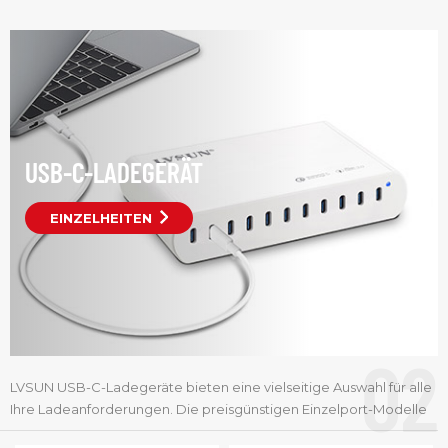
Artikel-Nr.:
USB-C-LADEGERÄT
Artikel-Nr.:
EINZELHEITEN
02
LVSUN USB-C-Ladegeräte bieten eine vielseitige Auswahl für alle
Ihre Ladeanforderungen. Die preisgünstigen Einzelport-Modelle
PD3.1/PD3.0 liefern 65 W bis 140 W und eignen sich somit perfekt