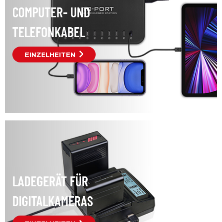
COMPUTER- UND
TELEFONKABEL
EINZELHEITEN
LADEGERÄT FÜR
DIGITALKAMERAS