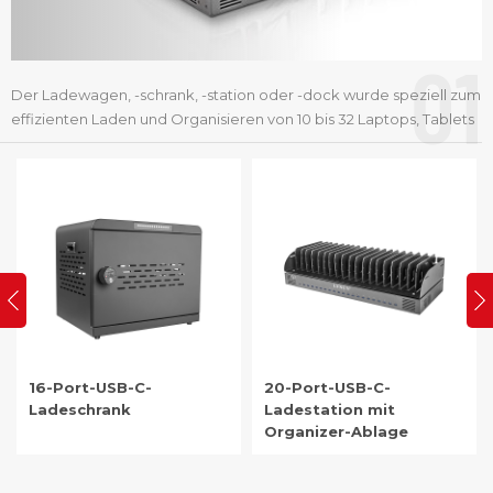
01
Der Ladewagen, -schrank, -station oder -dock wurde speziell zum
effizienten Laden und Organisieren von 10 bis 32 Laptops, Tablets
oder anderen USB-C-Geräten entwickelt und ist eine ideale
Lösung für Schulen, Büros und alle Umgebungen, in denen eine
effektive Geräteverwaltung erforderlich ist.
20-Port-USB-C-
1000 W 16-Port-USB-C-
Ladestation mit
Ladestation
Organizer-Ablage