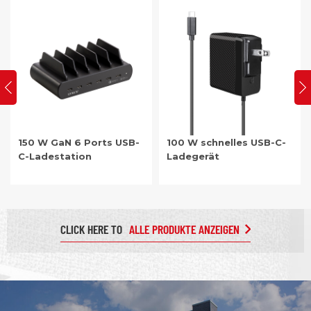
für Reisen und den Einsatz im Büro. Für größere Systeme eignen
sich die PD3.0-Mehrport-Ladegeräte mit 2 bis 10 Ports für
schnelles Laden – ideal für Zuhause, Büros und Konferenzräume.
100 W schnelles USB-C-
140 W 3-Port PD3.1 USB-
Ladegerät
C schnelles GaN-
Wandladegerät
CLICK HERE TO
ALLE PRODUKTE ANZEIGEN
Artikel: