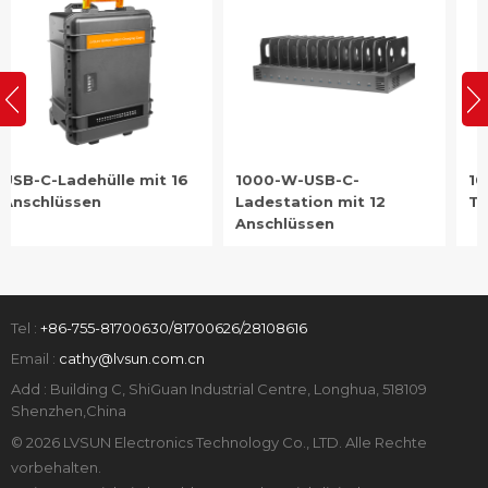
1000-W-USB-C-
1000W 40-Port USB-C
Ladestation mit 12
Tablet-Ladeschrank
Anschlüssen
Tel :
+86-755-81700630/81700626/28108616
Email :
cathy@lvsun.com.cn
Add : Building C, ShiGuan Industrial Centre, Longhua, 518109
Shenzhen,China
© 2026 LVSUN Electronics Technology Co., LTD. Alle Rechte
vorbehalten.