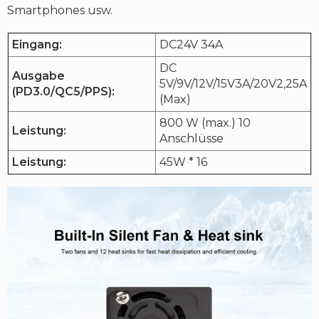
Smartphones usw.
Eingang:
DC24V 34A
DC
Ausgabe
5V/9V/12V/15V3A/20V2,25A
(PD3.0/QC5/PPS):
(Max)
800 W (max.) 10
Leistung:
Anschlüsse
Leistung:
45W * 16