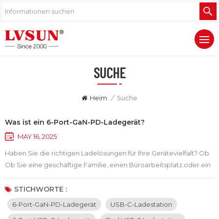
SUCHE
Heim
/
Suche
Was ist ein 6-Port-GaN-PD-Ladegerät?
MAY 16, 2025
Haben Sie die richtigen Ladelösungen für Ihre Gerätevielfalt? Ob
Ob Sie eine geschäftige Familie, einen Büroarbeitsplatz oder ein
Klassenzimmer verwalten, eine zuverlässige Ladestation ist
unerlässlich. Unsere neueste USB-C-Ladestation zeichnet sich
STICHWORTE :
durch eine beeindruckende Reihe von Funktionen aus, die Ihre
6-Port-GaN-PD-Ladegerät
USB-C-Ladestation
Ladeanforderungen vereinfachen. Sie’Es ist mit mehreren