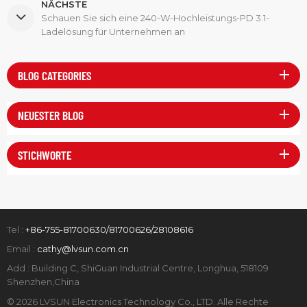
NÄCHSTE
Schauen Sie sich eine 240-W-Hochleistungs-PD 3.1-
Ladelösung für Unternehmen an
BLOG CATEGORIES
NEUESTER BLOG
STICHWORTE
Tel :
+86-755-81700630/81700626/28108616
Email :
cathy@lvsun.com.cn
Add : Building C, ShiGuan Industrial Centre, Longhua, 518109
Shenzhen,China
© 2026 LVSUN Electronics Technology Co., LTD. Alle Rechte