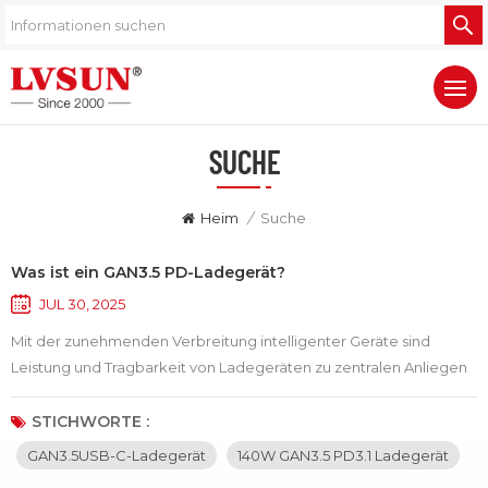
SUCHE
Heim
/
Suche
Was ist ein GAN3.5 PD-Ladegerät?
JUL 30, 2025
Mit der zunehmenden Verbreitung intelligenter Geräte sind
Leistung und Tragbarkeit von Ladegeräten zu zentralen Anliegen
der Nutzer geworden. In den letzten Jahren sind GAN-Ladegeräte
(Galliumnitrid) zunehmend in den Fokus der Öffentlichkeit
STICHWORTE :
gerückt und gelten als Vertreter effizienter und leichter
GAN3.5USB-C-Ladegerät
140W GAN3.5 PD3.1 Ladegerät
Ladelösungen. Ein „GAN-PD-Ladegerät“ ist ein Ladegerät, das