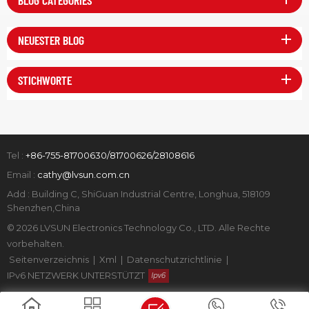
NEUESTER BLOG
STICHWORTE
Tel :
+86-755-81700630/81700626/28108616
Email :
cathy@lvsun.com.cn
Add : Building C, ShiGuan Industrial Centre, Longhua, 518109
Shenzhen,China
© 2026 LVSUN Electronics Technology Co., LTD. Alle Rechte
vorbehalten.
Seitenverzeichnis
|
Xml
|
Datenschutzrichtlinie
|
IPv6 NETZWERK UNTERSTÜTZT