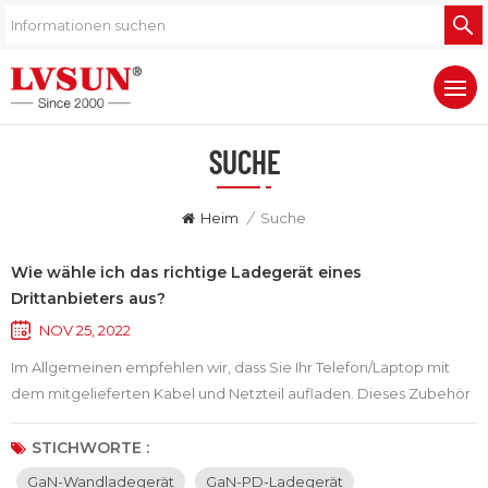
SUCHE
Heim
/
Suche
Wie wähle ich das richtige Ladegerät eines
Drittanbieters aus?
NOV 25, 2022
Im Allgemeinen empfehlen wir, dass Sie Ihr Telefon/Laptop mit
dem mitgelieferten Kabel und Netzteil aufladen. Dieses Zubehör
wurde speziell für Ihr Gerät entwickelt, um das bestmögliche
Erlebnis zu bieten. Wenn Sie sie verlieren oder einfach nur eine
STICHWORTE :
zweite Ladeeinrichtung wünschen, ohne die Bank zu sprengen,
GaN-Wandladegerät
GaN-PD-Ladegerät