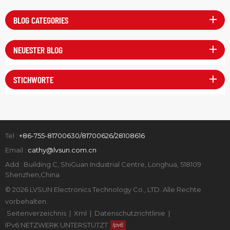
BLOG CATEGORIES
NEUESTER BLOG
STICHWORTE
Tel :
+86-755-81700630/81700626/28108616
Email :
cathy@lvsun.com.cn
Add : Building C, ShiGuan Industrial Centre, Longhua, 518109
Shenzhen,China
© 2026 LVSUN Electronics Technology Co., LTD. Alle Rechte
vorbehalten.
Seitenverzeichnis
|
Xml
|
Datenschutzrichtlinie
|
IPv6 NETZWERK UNTERSTÜTZT