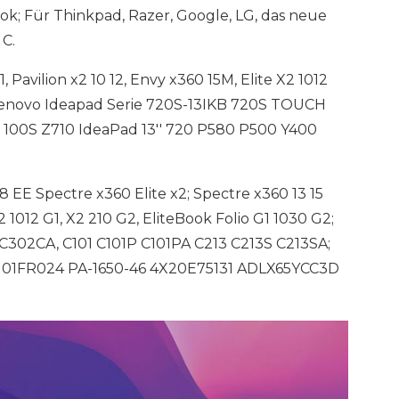
ook; Für Thinkpad, Razer, Google, LG, das neue
C.
 Pavilion x2 10 12, Envy x360 15M, Elite X2 1012
t Lenovo Ideapad Serie 720S-13IKB 720S TOUCH
100S Z710 IdeaPad 13'' 720 P580 P500 Y400
EE Spectre x360 Elite x2; Spectre x360 13 15
 X2 1012 G1, X2 210 G2, EliteBook Folio G1 1030 G2;
02CA, C101 C101P C101PA C213 C213S C213SA;
01FR024 PA-1650-46 4X20E75131 ADLX65YCC3D