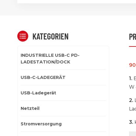
KATEGORIEN
P
INDUSTRIELLE USB-C PD-
LADESTATION/DOCK
90
USB-C-LADEGERÄT
1.
E
W 
USB-Ladegerät
2.
L
Netzteil
La
3.
K
Stromversorgung