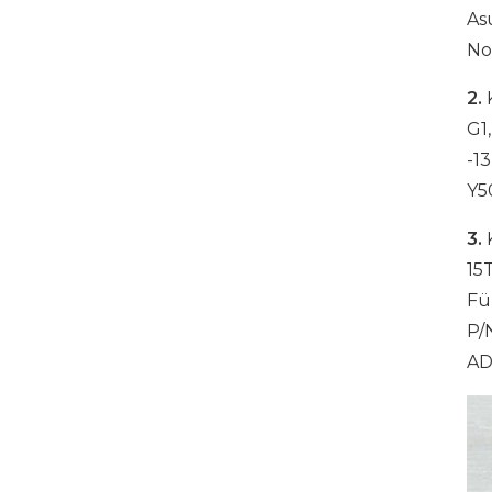
Telefonladeschrank
As
DETAILS ANZEIGEN
No
2.
K
16-Port-USB-C-
G1
Ladeschrank
-1
DETAILS ANZEIGEN
Y5
3.
K
USB-C-Ladeschrank für
15T
Tablets mit 16
Fü
Anschlüssen und 500 W
P/
DETAILS ANZEIGEN
AD
1000 W 16 Ports USB-C-
Ladeschrank