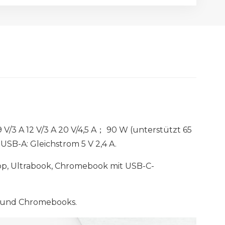
V/3 A 12 V/3 A 20 V/4,5 A； 90 W (unterstützt 65
SB-A: Gleichstrom 5 V 2,4 A.
op, Ultrabook, Chromebook mit USB-C-
s und Chromebooks.