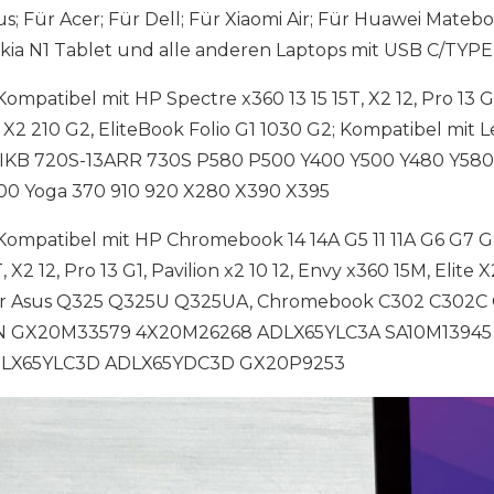
us; Für Acer; Für Dell; Für Xiaomi Air; Für Huawei Mateb
kia N1 Tablet und alle anderen Laptops mit USB C/TYPE 
ompatibel mit HP Spectre x360 13 15 15T, X2 12, Pro 13 G1,
, X2 210 G2, EliteBook Folio G1 1030 G2; Kompatibel mi
3IKB 720S-13ARR 730S P580 P500 Y400 Y500 Y480 Y580 
00 Yoga 370 910 920 X280 X390 X395
ompatibel mit HP Chromebook 14 14A G5 11 11A G6 G7 G8 
, X2 12, Pro 13 G1, Pavilion x2 10 12, Envy x360 15M, Elite
r Asus Q325 Q325U Q325UA, Chromebook C302 C302C C3
N GX20M33579 4X20M26268 ADLX65YLC3A SA10M13945 
LX65YLC3D ADLX65YDC3D GX20P9253