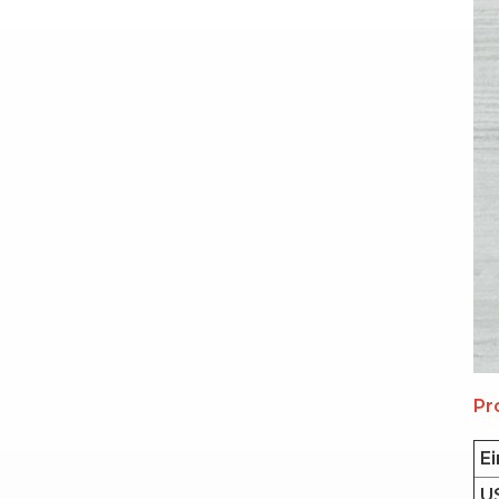
Pr
Ei
US