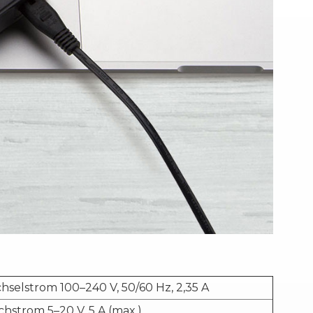
selstrom 100–240 V, 50/60 Hz, 2,35 A
chstrom 5–20 V, 5 A (max.)