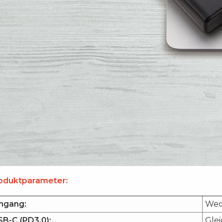
oduktparameter:
ngang:
Wech
B-C (PD3.0):
Glei