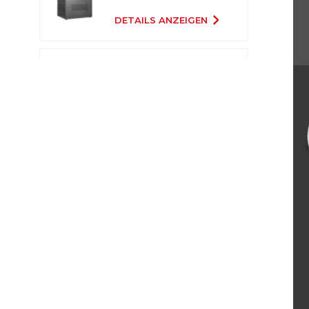
DETAILS ANZEIGEN
20 Ports 2000 W USB-
C-Ladewagen
DETAILS ANZEIGEN
32 Ports 700W
Smartphones USB-C-
Ladeschrank
DETAILS ANZEIGEN
1000 W 20 Ports USB-
C-Ladeschrank
DETAILS ANZEIGEN