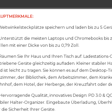
UPTMERKMALE:
eitwinkelsteckplätze speichern und laden bis zu 5 Gerät
nterstützt die meisten Laptops und Chromebooks bis zu
len mit einer Dicke von bis zu 0,79 Zoll.
äumen Sie Ihr Haus und Ihren Tisch auf: Ladestations-O
triebene Geräte gleichzeitig aufladen. Kleiner stabiler 
d ist leicht zu tragen. Sie können es auf dem Desktop
szimmer, der Bibliothek, dem Arbeitszimmer, dem Kran
hnhof, dem Hotel, der Herberge, der Kreuzfahrt oder d
Hervorragende Qualität, innovatives Design: PD 3.0 & 
abiler Halter-Organizer. Eingebaute Überladung, Über
 die Sicherheit Ihrer Geräte.