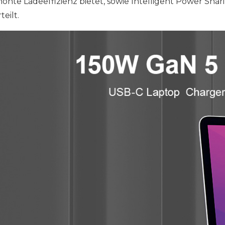
höhte Ladeeffizienz bietet, sowie Intelligent Power Sharin
teilt.