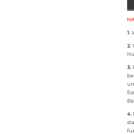
500 W 20 Ports USB-C
HA
Telefonladeschrank
1.
W
DETAILS ANZEIGEN
2.
U
Hül
16-Port-USB-C-
Ladeschrank
3.
R
DETAILS ANZEIGEN
be
un
Es
USB-C-Ladeschrank für
Ba
Tablets mit 16
Anschlüssen und 500 W
4.
DETAILS ANZEIGEN
st
für