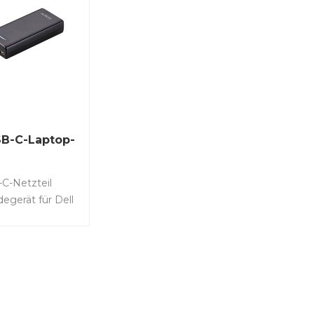
B-C-Laptop-
C-Netzteil
egerät für Dell
5 9360 9370,
420 7320 7390
400, 3500, 5289,
1-Typ USB-C-
inklusive
rt.-Nr.: LS-