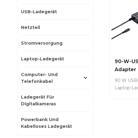
USB-Ladegerät
Netzteil
Stromversorgung
Laptop-Ladegerät
90-W-US
Adapter
Computer- Und
90 W USB-
Telefonkabel
Laptop-Lad
XPS 13 936
Ladegerät Für
Latitude7
Digitalkameras
Latitude 3
5300 2-in-
Powerbank Und
Ladegerät 
Kabelloses Ladegerät
Netzkabel.A