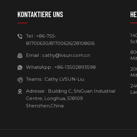
KONTAKTIERE UNS
HE
14
Tel :
+86-755-
Sc
81700630/81700626/28108616
80
Email :
cathy@lvsun.com.cn
Mi
WhatsApp :
+86-13502893598
20
Mi
Teams :
Cathy LVSUN-Liu
24
Adresse : Building C, ShiGuan Industrial
La
Centre, Longhua, 518109
Shenzhen,China