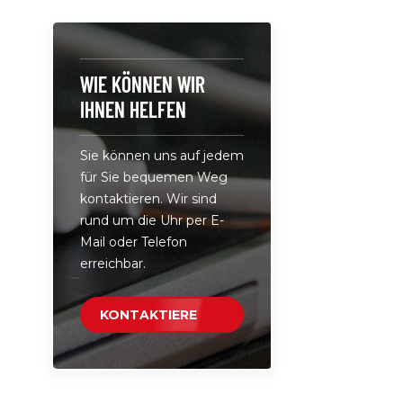
PD90• Ein
V/ 50–60 
USB-C 5 V/
V/3 A 20 V
WIE KÖNNEN WIR
(unterstüt
IHNEN HELFEN
USB-C-Lad
Anschluss:
Sie können uns auf jedem
Ausgang U
für Sie bequemen Weg
Gleichstrom
kontaktieren. Wir sind
Laden Sie
rund um die Uhr per E-
Pro, MacBo
Mail oder Telefon
Windows-L
erreichbar.
Ultrabook
mit USB-C
auf.• Komp
KONTAKTIERE
meisten U
UNS
Ultrabooks
Chromeboo
Genehmigt