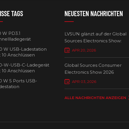
ISSE TAGS
NEUESTEN NACHRICHTEN
0 W PD3.1
LVSUN glänzt auf der Global
hnellladegerät
Sources Electronics Show:
Mehrfach-Ladegeräte setzen
0 W USB-Ladestation
APR 20, 2026
Maßstäbe für intelligentes L
t 10 Anschlüssen
0-W-USB-C-Ladegerät
Global Sources Consumer
t 10 Anschlüssen
Electronics Show 2026
0 W 5 Ports USB-
USB-C-Ladew
APR 03, 2026
destation
Ansch
ALLE NACHRICHTEN ANZEIGEN