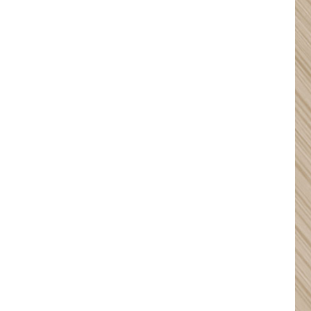
DETAILS ANZEIGEN
32 Ports 700W
Smartphones USB-C-
Ladeschrank
DETAILS ANZEIGEN
1000 W 20 Ports USB-
C-Ladeschrank
DETAILS ANZEIGEN
500 W 20 Ports USB-C
Telefonladeschrank
DETAILS ANZEIGEN