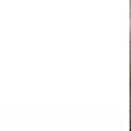
20-Port-USB-C-
Ladestation mit
Organizer-Ablage
DETAILS ANZEIGEN