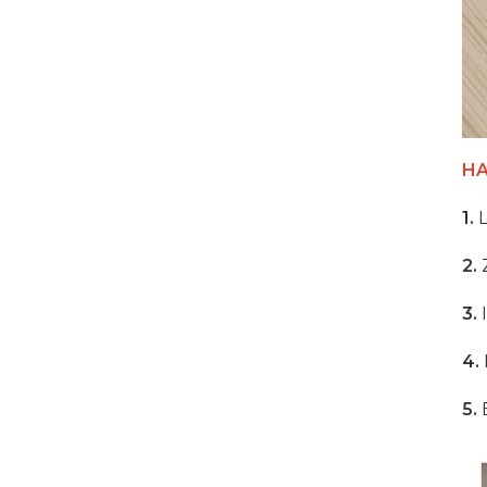
16-Port-USB-C-
Ladeschrank
DETAILS ANZEIGEN
HA
USB-C-Ladeschrank für
1.
L
Tablets mit 16
Anschlüssen und 500 W
2.
Z
DETAILS ANZEIGEN
3.
I
4.
1000 W 16 Ports USB-C-
Ladeschrank
5.
DETAILS ANZEIGEN