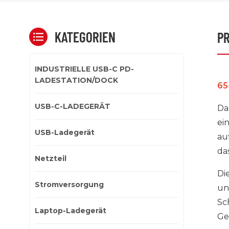
KATEGORIEN
P
INDUSTRIELLE USB-C PD-
LADESTATION/DOCK
65
USB-C-LADEGERÄT
Da
ei
USB-Ladegerät
au
da
Netzteil
Di
Stromversorgung
un
Sc
Laptop-Ladegerät
Ge