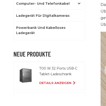
Computer- Und Telefonkabel
Da
Üb
Ladegerät Für Digitalkameras
ge
Üb
Powerbank Und Kabelloses
Ladegerät
NEUE PRODUKTE
700 W 32 Ports USB-C
Tablet-Ladeschrank
DETAILS ANZEIGEN
20 Ports 2000 W USB-
C-Ladewagen