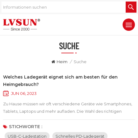
SUCHE
Heim
/
Suche
Welches Ladegerät eignet sich am besten für den
Heimgebrauch?
JUN 06, 2023
Zu Hause müssen wir oft verschiedene Geräte wie Smartphones,
Tablets, Laptops und mehr aufladen. Die Wahl des richtigen
Ladegeräts beschleunigt nicht nur den Ladevorgang, sondern
schützt Geräte auch vor Schäden. Was ist also das beste
STICHWORTE :
Ladegerät für zu Hause? Hier sind ein paar Vorschläge:1. Wählen
USB-C-Ladestation
Schnelles PD-Ladegerät