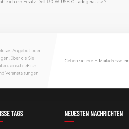
hle ich ein Ersatz-Dell 130-W-USB-C-Ladegerät aus?
enloses Angebot oder
gen, über die Sie
en, einschließlich
nd Veranstaltungen.
ISSE TAGS
NEUESTEN NACHRICHTEN