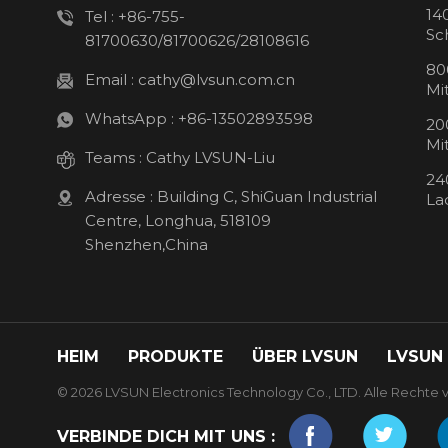
14
Tel :
+86-755-
Sc
81700630/81700626/28108616
80
Email :
cathy@lvsun.com.cn
Mi
WhatsApp :
+86-13502893598
20
Mi
Teams :
Cathy LVSUN-Liu
24
Adresse : Building C, ShiGuan Industrial
La
Centre, Longhua, 518109
Shenzhen,China
HEIM
PRODUKTE
ÜBER LVSUN
LVSUN
© 2026 LVSUN Electronics Technology Co., LTD. Alle Rechte v
VERBINDE DICH MIT UNS :