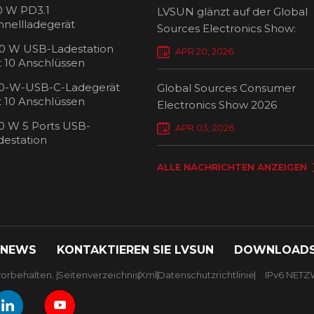
0 W PD3.1
LVSUN glänzt auf der Global
hnellladegerät
Sources Electronics Show:
Mehrfach-Ladegeräte setzen
0 W USB-Ladestation
APR 20, 2026
Maßstäbe für intelligentes L
t 10 Anschlüssen
0-W-USB-C-Ladegerät
Global Sources Consumer
t 10 Anschlüssen
Electronics Show 2026
0 W 5 Ports USB-
USB-C-Ladew
APR 03, 2026
destation
Ansch
ALLE NACHRICHTEN ANZEIGEN
 NEWS
KONTAKTIEREN SIE LVSUN
DOWNLOAD
orbehalten. |
Seitenverzeichnis
|
Xml
|
Datenschutzrichtlinie
|
IPv6 NET