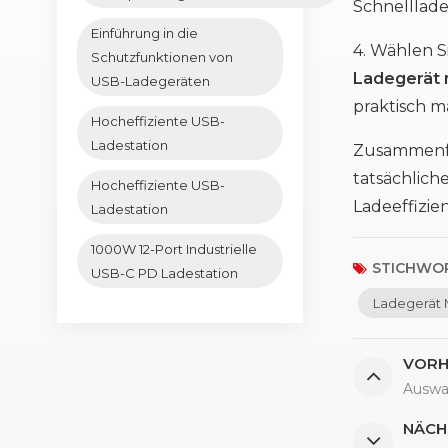
Schnelllade
Einführung in die
4. Wählen 
Schutzfunktionen von
Ladegerät 
USB-Ladegeräten
praktisch m
Hocheffiziente USB-
Ladestation
Zusammenfas
tatsächlich
Hocheffiziente USB-
Ladeeffizie
Ladestation
1000W 12-Port Industrielle
STICHWOR
USB-C PD Ladestation
Ladegerät 
VORH
Auswa
NÄCH