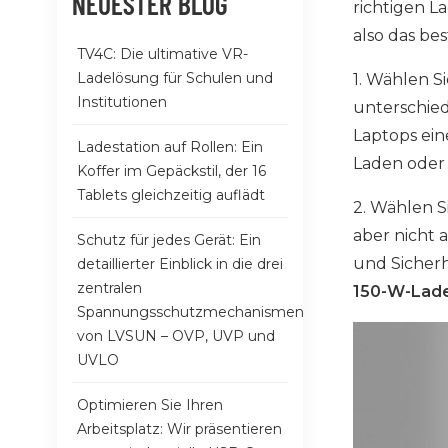
NEUESTER BLOG
richtigen L
also das be
TV4C: Die ultimative VR-
Ladelösung für Schulen und
1. Wählen S
Institutionen
unterschied
Laptops ei
Ladestation auf Rollen: Ein
Laden oder
Koffer im Gepäckstil, der 16
Tablets gleichzeitig auflädt
2. Wählen S
aber nicht 
Schutz für jedes Gerät: Ein
und Sicherh
detaillierter Einblick in die drei
zentralen
150-W-Lade
Spannungsschutzmechanismen
von LVSUN – OVP, UVP und
UVLO
Optimieren Sie Ihren
Arbeitsplatz: Wir präsentieren