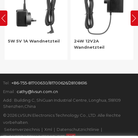
5W 5V 1A Wandnetzteil
24W 12V2A
Wandnetzteil
Tel :
+86-755-81700630/81700626/28108616
Email :
cathy@lvsun.com.cn
Add : Building C, ShiGuan Industrial Centre, Longhua, 518109
Shenzhen,China
© 2026 LVSUN Electronics Technology Co., LTD. Alle Rechte
vorbehalten.
Seitenverzeichnis
|
Xml
|
Datenschutzrichtlinie
|
IPv6 NETZWERK UNTERSTÜTZT