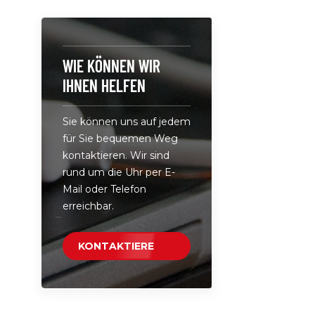
sorgt für e
von Laptop
oder Table
unterwegs.A
WIE KÖNNEN WIR
PD3.0-2in1
IHNEN HELFEN
mit einem
Eingang u
Sie können uns auf jedem
Ausgangsa
für Sie bequemen Weg
ein schnel
kontaktieren. Wir sind
bequemer
rund um die Uhr per E-
ermögliche
Mail oder Telefon
Hochleist
erreichbar.
65-W- und
zum gleic
von Laptop
KONTAKTIERE
Tablets un
UNS
das Proble
Port-Ladeg
Anforderu