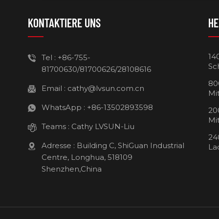
KONTAKTIERE UNS
HE
14
Tel :
+86-755-
Sc
81700630/81700626/28108616
80
Email :
cathy@lvsun.com.cn
Mi
WhatsApp :
+86-13502893598
20
Mi
Teams :
Cathy LVSUN-Liu
24
Adresse : Building C, ShiGuan Industrial
La
Centre, Longhua, 518109
Shenzhen,China