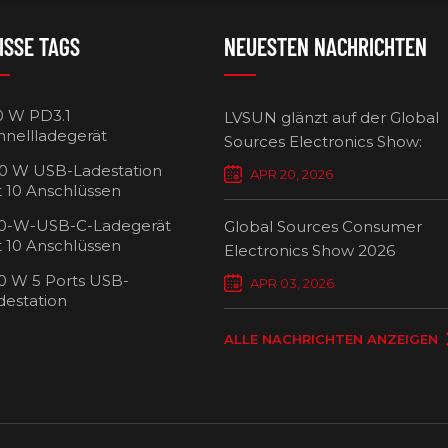
ISSE TAGS
NEUESTEN NACHRICHTEN
0 W PD3.1
LVSUN glänzt auf der Global
hnellladegerät
Sources Electronics Show:
Mehrfach-Ladegeräte setzen
0 W USB-Ladestation
APR 20, 2026
Maßstäbe für intelligentes L
t 10 Anschlüssen
0-W-USB-C-Ladegerät
Global Sources Consumer
t 10 Anschlüssen
Electronics Show 2026
0 W 5 Ports USB-
USB-C-Ladew
APR 03, 2026
destation
Ansch
ALLE NACHRICHTEN ANZEIGEN