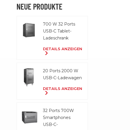
Geräte nich
NEUE PRODUKTE
eliminiert
• Behebt 
700 W 32 Ports
Problem d
USB-C Tablet-
mehrerer 
Ladeschrank
und macht 
effizienter.
DETAILS ANZEIGEN
20 Ports 2000 W
USB-C-Ladewagen
DETAILS ANZEIGEN
32 Ports 700W
Smartphones
USB-C-