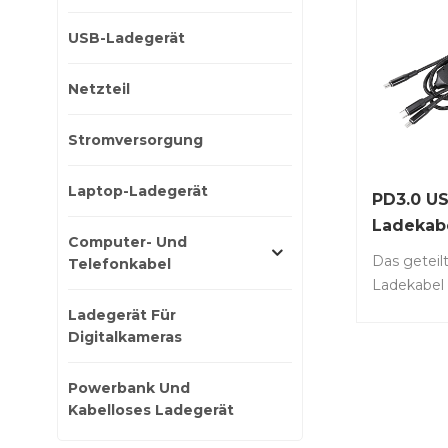
USB-Ladegerät
Netzteil
Stromversorgung
Laptop-Ladegerät
PD3.0 U
Ladekabe
Computer- Und
Anschlü
Das geteil
Telefonkabel
Ladekabel 
Ausgangsa
Ladegerät Für
ermöglicht
Digitalkameras
bequemes
mehrerer G
Powerbank Und
100-W-
Kabelloses Ladegerät
Hochleist