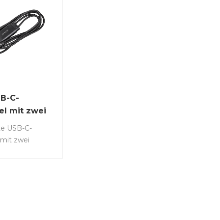
SB-C-
l mit zwei
ssen
te USB-C-
mit zwei
nschlüssen
 schnelles und
 Laden
eräte. Seine
ungsaufnahme