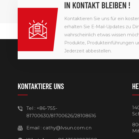
IN KONTAKT BLEIBEN !
Kontaktieren Sie uns für ein kost
erhalten Sie E-Mail-Updates zu Din
wahrscheinlich etwas wissen möcht
Produkte, Produkteinführungen u
Jederzeit abbestellen.
KONTAKTIERE UNS
HE
14
Tel :
+86-755-
Sc
81700630/81700626/28108616
80
Email :
cathy@lvsun.com.cn
Mi