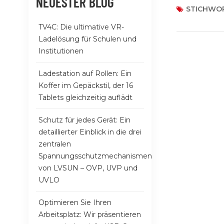
NEUESTER BLOG
eine höhere B
STICHWOR
Tag zu Tag s
TV4C: Die ultimative VR-
Kurzvideos u
Ladelösung für Schulen und
Aufladen imm
Institutionen
Steckdosen f
Bahnhöfen, Fl
Ladestation auf Rollen: Ein
Szenen wie mo
Koffer im Gepäckstil, der 16
Abdeckung wur
Tablets gleichzeitig auflädt
kompakte gem
niedrige Hers
Schutz für jedes Gerät: Ein
gemeinsame L
detaillierter Einblick in die drei
Menschen. Da
zentralen
Die Produktio
Spannungsschutzmechanismen
gemeinsam ge
von LVSUN – OVP, UVP und
der geteilten
UVLO
Vorstellungs
das allgemein
Optimieren Sie Ihren
transparenter
Arbeitsplatz: Wir präsentieren
gemeinsamen 