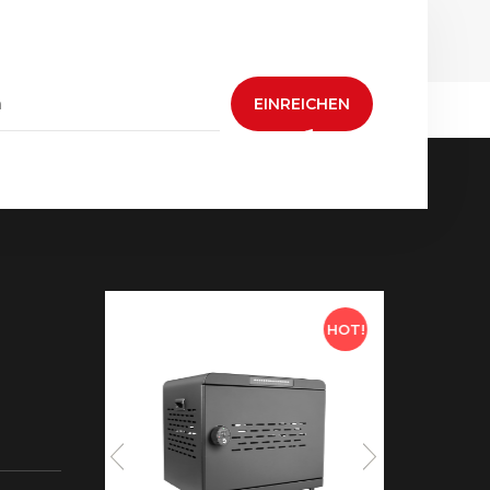
EINREICHEN
HOT!
HOT!
 neue
aden