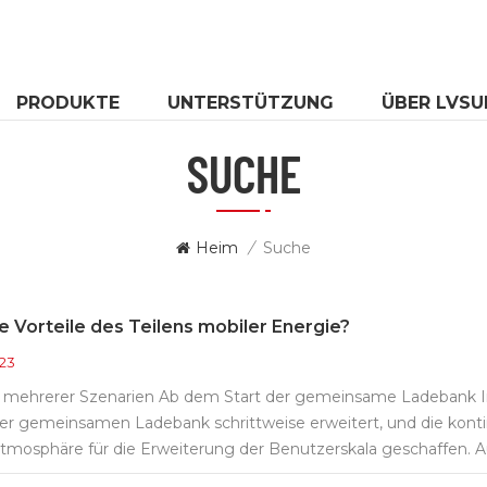
PRODUKTE
UNTERSTÜTZUNG
ÜBER LVSU
SUCHE
Heim
/
Suche
e Vorteile des Teilens mobiler Energie?
023
 mehrerer Szenarien Ab dem Start der gemeinsame Ladebank In v
r gemeinsamen Ladebank schrittweise erweitert, und die kontin
 Atmosphäre für die Erweiterung der Benutzerskala geschaffen. Au
gut. Viele Unternehmen verwenden Big Data, um ein besseres 