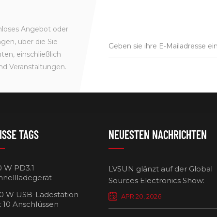
enloses Angebot oder
gen, über die Sie
en, einschließlich
nd Veranstaltungen.
ISSE TAGS
NEUESTEN NACHRICHTEN
0 W PD3.1
LVSUN glänzt auf der Global
hnellladegerät
Sources Electronics Show:
Mehrfach-Ladegeräte setzen
0 W USB-Ladestation
APR 20, 2026
Maßstäbe für intelligentes L
t 10 Anschlüssen