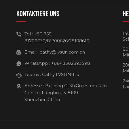
KONTAKTIERE UNS
HE
14
Tel :
+86-755-
Sc
81700630/81700626/28108616
80
Email :
cathy@lvsun.com.cn
Mi
WhatsApp :
+86-13502893598
20
Mi
Teams :
Cathy LVSUN-Liu
24
Adresse : Building C, ShiGuan Industrial
La
Centre, Longhua, 518109
Shenzhen,China