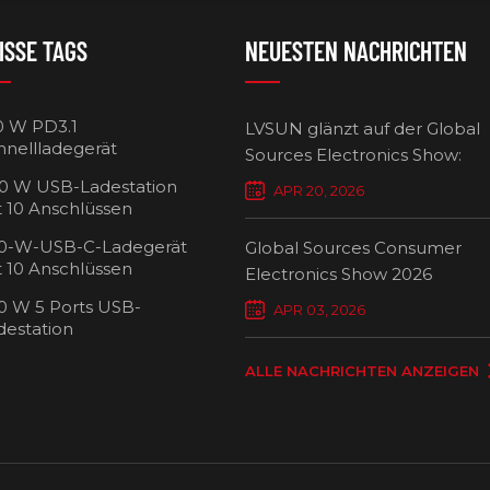
ISSE TAGS
NEUESTEN NACHRICHTEN
0 W PD3.1
LVSUN glänzt auf der Global
hnellladegerät
Sources Electronics Show:
Mehrfach-Ladegeräte setzen
0 W USB-Ladestation
APR 20, 2026
Maßstäbe für intelligentes L
t 10 Anschlüssen
0-W-USB-C-Ladegerät
Global Sources Consumer
t 10 Anschlüssen
Electronics Show 2026
0 W 5 Ports USB-
USB-C-Ladew
APR 03, 2026
destation
Ansch
ALLE NACHRICHTEN ANZEIGEN