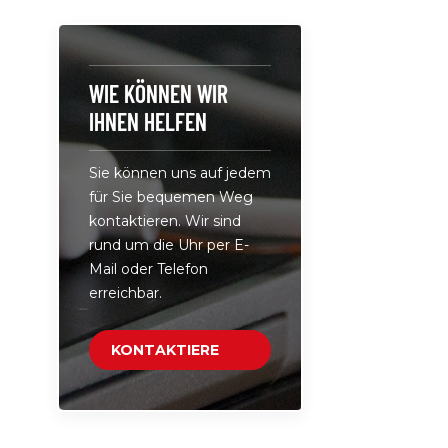
Tischladeg
C-Anschlus
Anschluss.
Durchführ
WIE KÖNNEN WIR
Eingebaut
IHNEN HELFEN
(5V3A, 9V2
18 W) und 
Sie können uns auf jedem
V 5 A max.
für Sie bequemen Weg
Ladeport• 
kontaktieren. Wir sind
Ladegerät:
rund um die Uhr per E-
Ihren Kon
Mail oder Telefon
Büro, Zuha
erreichbar.
Couchtisch
KONTAKTIERE
UNS