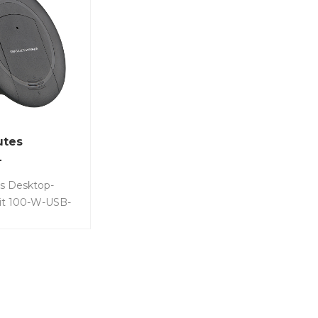
utes
-
adegerät 100
es Desktop-
mit 100-W-USB-
B-A-
rt.-Nr.: LS-E3U-
•
mdurchführung
-USB-C-
 versenktes