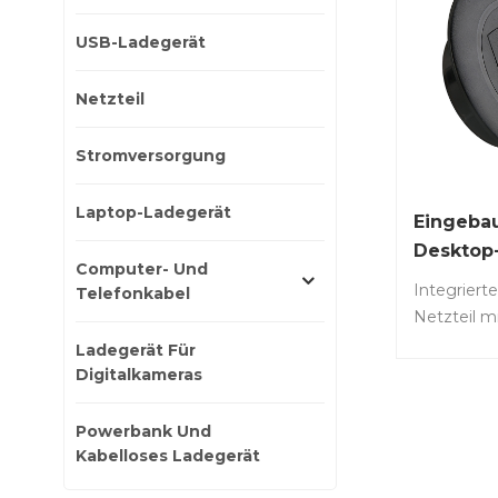
USB-Ladegerät
Netzteil
Stromversorgung
Laptop-Ladegerät
Eingeba
Desktop
Computer- Und
Schnelll
Integriert
Telefonkabel
W
Netzteil 
C- und US
Ladegerät Für
Anschluss.A
Digitalkameras
100S-1C2A
Tischstro
Powerbank Und
mit 100-W
Kabelloses Ladegerät
Anschluss,