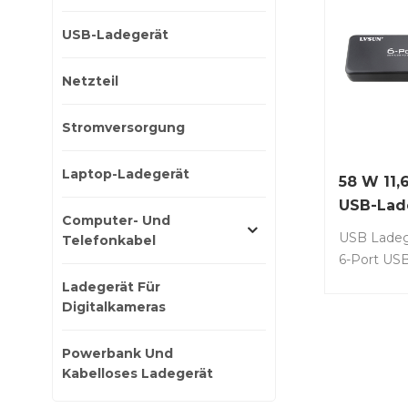
USB-Ladegerät
Netzteil
Stromversorgung
Laptop-Ladegerät
58 W 11,6
USB-Lad
Computer- Und
USB Ladeg
Telefonkabel
6-Port USB
Desktop U
Ladegerät Für
mit mehre
Digitalkameras
Kompatibel
12 Pro Max 
Powerbank Und
iPad Pro Ai
Kabelloses Ladegerät
Edge Note