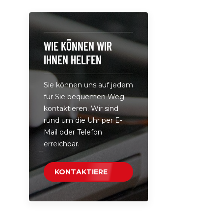
Art.-Nr.: L
Realisieren
effiziente
mehrerer G
WIE KÖNNEN WIR
unabhängi
IHNEN HELFEN
Anschlüss
Leistung. 
Sie können uns auf jedem
100-240 V,
für Sie bequemen Weg
Kompatibili
kontaktieren. Wir sind
US-, europ
rund um die Uhr per E-
britisches,
Mail oder Telefon
oder korea
erreichbar.
Wechselst
KONTAKTIERE
UNS