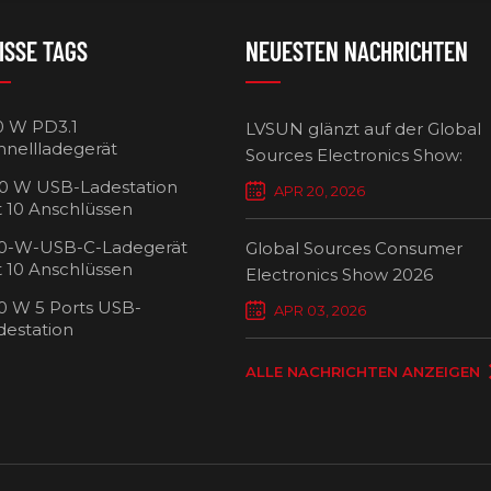
ISSE TAGS
NEUESTEN NACHRICHTEN
0 W PD3.1
LVSUN glänzt auf der Global
hnellladegerät
Sources Electronics Show:
Mehrfach-Ladegeräte setzen
0 W USB-Ladestation
APR 20, 2026
Maßstäbe für intelligentes L
t 10 Anschlüssen
0-W-USB-C-Ladegerät
Global Sources Consumer
t 10 Anschlüssen
Electronics Show 2026
0 W 5 Ports USB-
USB-C-Ladew
APR 03, 2026
destation
Ansch
ALLE NACHRICHTEN ANZEIGEN