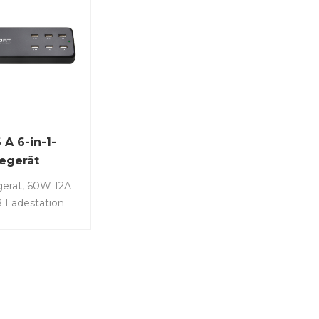
 A 6-in-1-
egerät
erät, 60W 12A
 Ladestation
SB Lade Hub
ren Ports
 mit iPhone 13
Mini 11 X SE,
r Galaxy S21
 Tablet Schwarz