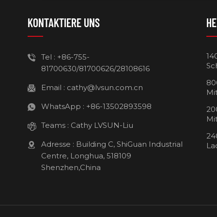
KONTAKTIERE UNS
HE
14
Tel :
+86-755-
Sc
81700630/81700626/28108616
80
Email :
cathy@lvsun.com.cn
Mi
WhatsApp :
+86-13502893598
20
Mi
Teams :
Cathy LVSUN-Liu
24
Adresse : Building C, ShiGuan Industrial
La
Centre, Longhua, 518109
Shenzhen,China