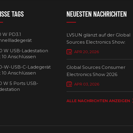
ISSE TAGS
NEUESTEN NACHRICHTEN
0 W PD3.1
LVSUN glänzt auf der Global
hnellladegerät
Sources Electronics Show:
Mehrfach-Ladegeräte setzen
0 W USB-Ladestation
APR 20, 2026
Maßstäbe für intelligentes L
t 10 Anschlüssen
0-W-USB-C-Ladegerät
Global Sources Consumer
t 10 Anschlüssen
Electronics Show 2026
0 W 5 Ports USB-
USB-C-Ladew
APR 03, 2026
destation
Ansch
ALLE NACHRICHTEN ANZEIGEN