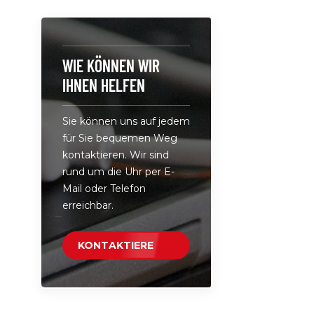
Haushaltsg
Nr.: LS-90
Schaltnetz
100 V-240 
WIE KÖNNEN WIR
37,5 A 900
IHNEN HELFEN
Spannungs
gibt kein
Sie können uns auf jedem
Spannung
für Sie bequemen Weg
beim Einsc
kontaktieren. Wir sind
während d
rund um die Uhr per E-
Empfangen
Mail oder Telefon
Ausschalte
erreichbar.
Volllast-Bu
Überspann
intelligent
KONTAKTIERE
Kurzschlus
UNS
Übertempe