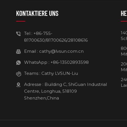
KONTAKTIERE UNS
HE
14
Tel :
+86-755-
Sc
81700630/81700626/28108616
80
Email :
cathy@lvsun.com.cn
Mi
WhatsApp :
+86-13502893598
20
Mi
Teams :
Cathy LVSUN-Liu
24
Adresse : Building C, ShiGuan Industrial
La
Centre, Longhua, 518109
Shenzhen,China