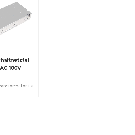
altnetzteil
 AC 100V-
DC 24V 37,5A
ransformator für
chtung und
era-
ssystem,
k,
che Geräte für
ation und