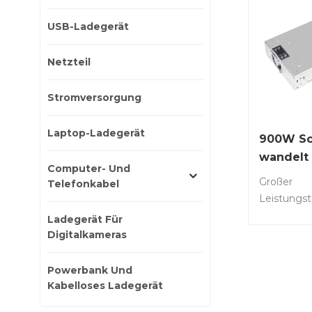
USB-Ladegerät
Netzteil
Stromversorgung
Laptop-Ladegerät
900W Sch
wandelt
Computer- Und
240V in 
Großer
Telefonkabel
um
Leistungst
LED-Beleu
Ladegerät Für
CCTV-Kam
Digitalkameras
Sicherheit
Ladeschran
Powerbank Und
elektronis
Kabelloses Ladegerät
Kommunik