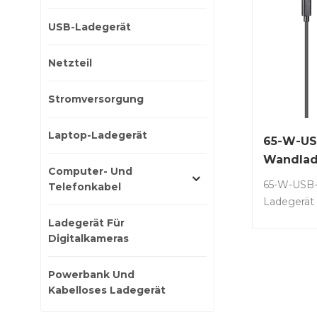
USB-Ladegerät
Netzteil
Stromversorgung
Laptop-Ladegerät
65-W-US
Wandlad
Computer- Und
65-W-USB-
Telefonkabel
Ladegerät 
mit Dell, 
Ladegerät Für
Acer, Sam
Digitalkameras
Chromebo
anderen T
Powerbank Und
Geräten.Ar
Kabelloses Ladegerät
65-W-USB-