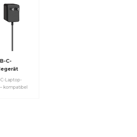
B-C-
egerät
C-Laptop-
– kompatibel
HP, Lenovo, Asus,
sung, Google
oks und
yp-C-
tikel: LS-GW65L•
C-Typ-C-