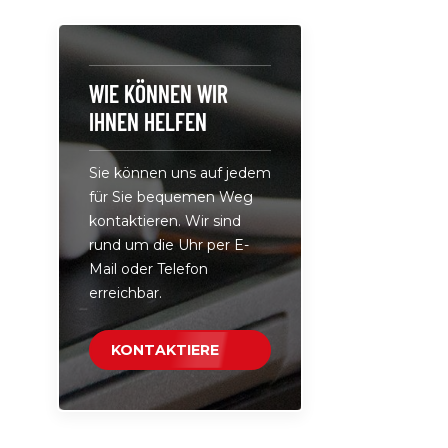
Ladegerät,
240 V, für
Einsatz. • 
Ausgang: 5
WIE KÖNNEN WIR
3A oder 15
IHNEN HELFEN
3,25A 65W
(kompatibe
Sie können uns auf jedem
Mehrfachsc
für Sie bequemen Weg
eine siche
kontaktieren. Wir sind
Ladeumgeb
rund um die Uhr per E-
Kabel mit
Mail oder Telefon
verzinntem
erreichbar.
der die
Ladegesch
stabiler un
KONTAKTIERE
macht.
UNS