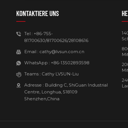
KONTAKTIERE UNS
HE
14
Tel :
+86-755-
Sc
81700630/81700626/28108616
80
Email :
cathy@lvsun.com.cn
Mi
WhatsApp :
+86-13502893598
20
Mi
Teams :
Cathy LVSUN-Liu
24
Adresse : Building C, ShiGuan Industrial
La
Centre, Longhua, 518109
Shenzhen,China