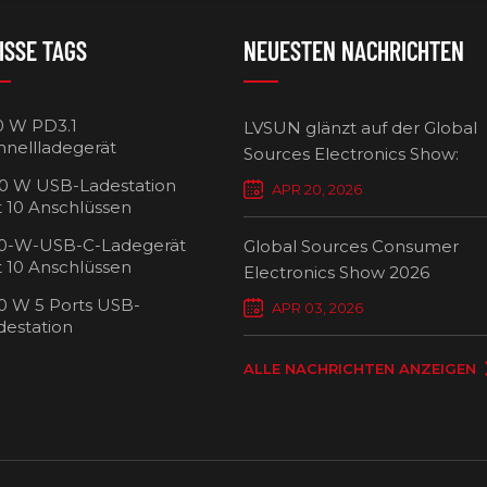
ISSE TAGS
NEUESTEN NACHRICHTEN
0 W PD3.1
LVSUN glänzt auf der Global
hnellladegerät
Sources Electronics Show:
Mehrfach-Ladegeräte setzen
0 W USB-Ladestation
APR 20, 2026
Maßstäbe für intelligentes L
t 10 Anschlüssen
0-W-USB-C-Ladegerät
Global Sources Consumer
t 10 Anschlüssen
Electronics Show 2026
0 W 5 Ports USB-
USB-C-Ladew
APR 03, 2026
destation
Ansch
ALLE NACHRICHTEN ANZEIGEN