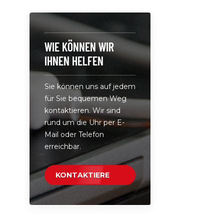
und Ladeop
mehrere Ge
Art.-Nr.: 
Anschlüsse
WIE KÖNNEN WIR
Ladegerät 
IHNEN HELFEN
fünf Ausga
sodass bis
Sie können uns auf jedem
kompatibl
für Sie bequemen Weg
gleichzeit
kontaktieren. Wir sind
werden kön
rund um die Uhr per E-
Komfort, d
Mail oder Telefon
mehreren 
erreichbar.
Ladegeräte
sind. • Ko
tragbar: D
KONTAKTIERE
Ladegerät
UNS
Hinblick au
entwickelt 
und leicht,