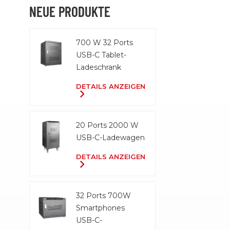
problemlos
NEUE PRODUKTE
oder bei de
unterwegs
700 W 32 Ports
mitgenom
USB-C Tablet-
kann. • Int
Ladeschrank
zum Aufhä
eine prakt
DETAILS ANZEIGEN
vielseitig
Ordnen un
des Ladege
20 Ports 2000 W
USB-C-Ladewagen
DETAILS ANZEIGEN
32 Ports 700W
Smartphones
USB-C-