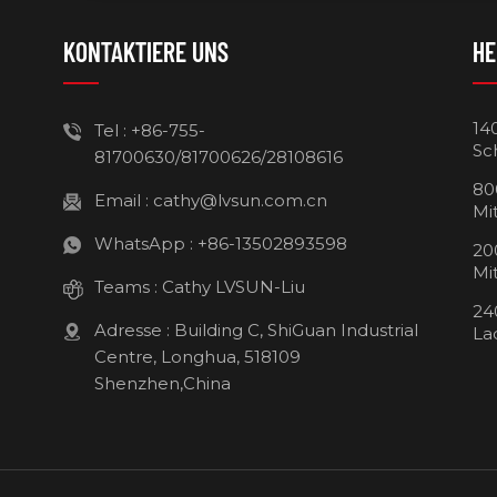
KONTAKTIERE UNS
HE
14
Tel :
+86-755-
Sc
81700630/81700626/28108616
80
Email :
cathy@lvsun.com.cn
Mi
WhatsApp :
+86-13502893598
20
Mi
Teams :
Cathy LVSUN-Liu
24
Adresse : Building C, ShiGuan Industrial
La
Centre, Longhua, 518109
Shenzhen,China