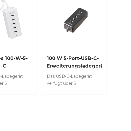
s 100-W-5-
100 W 5-Port-USB-C-
-C-
Erweiterungsladegerät
rungsladegerät
-Ladegerät
Das USB-C-Ladegerät
er 5
verfügt über 5
nschlüsse, von
Ausgangsanschlüsse, von
r die PD3.0-20-
denen jeder die PD3.0-20-
ersorgung
W-Stromversorgung
, und ist so
unterstützt, und ist so
 dass es
konzipiert, dass es
 Konnektivitäts-
praktische Konnektivitäts-