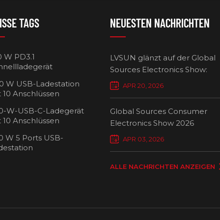
ISSE TAGS
NEUESTEN NACHRICHTEN
0 W PD3.1
LVSUN glänzt auf der Global
hnellladegerät
Sources Electronics Show:
Mehrfach-Ladegeräte setzen
0 W USB-Ladestation
APR 20, 2026
Maßstäbe für intelligentes L
t 10 Anschlüssen
0-W-USB-C-Ladegerät
Global Sources Consumer
t 10 Anschlüssen
Electronics Show 2026
0 W 5 Ports USB-
USB-C-Ladew
APR 03, 2026
destation
Ansch
ALLE NACHRICHTEN ANZEIGEN