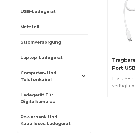
USB-Ladegerät
Netzteil
Stromversorgung
Laptop-Ladegerät
Tragbare
Port-USB
Computer- Und
Erweite
Das USB-C
Telefonkabel
verfügt üb
Ausgangsa
Ladegerät Für
denen jede
Digitalkameras
W-Stromv
unterstützt
Powerbank Und
konzipiert,
Kabelloses Ladegerät
praktische