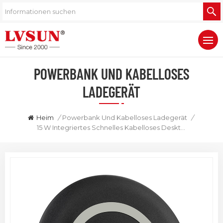
POWERBANK UND KABELLOSES
LADEGERÄT
Heim
/
Powerbank Und Kabelloses Ladegerät
/
15 W Integriertes Schnelles Kabelloses Desktop-Ladegerät