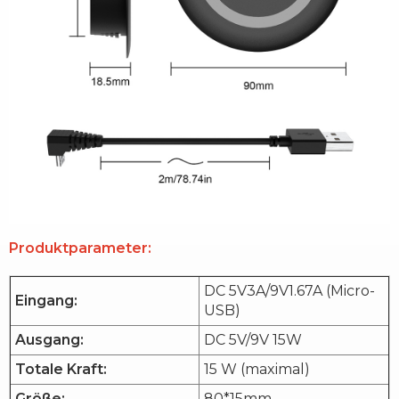
Produktparameter:
DC 5V3A/9V1.67A (Micro-
Eingang:
USB)
Ausgang:
DC 5V/9V 15W
Totale Kraft:
15 W (maximal)
Größe:
80*15mm