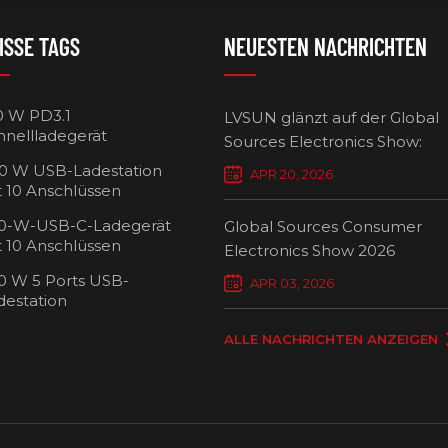
ISSE TAGS
NEUESTEN NACHRICHTEN
0 W PD3.1
LVSUN glänzt auf der Global
hnellladegerät
Sources Electronics Show:
Mehrfach-Ladegeräte setzen
0 W USB-Ladestation
APR 20, 2026
Maßstäbe für intelligentes L
t 10 Anschlüssen
0-W-USB-C-Ladegerät
Global Sources Consumer
t 10 Anschlüssen
Electronics Show 2026
0 W 5 Ports USB-
USB-C-Ladew
APR 03, 2026
destation
Ansch
ALLE NACHRICHTEN ANZEIGEN