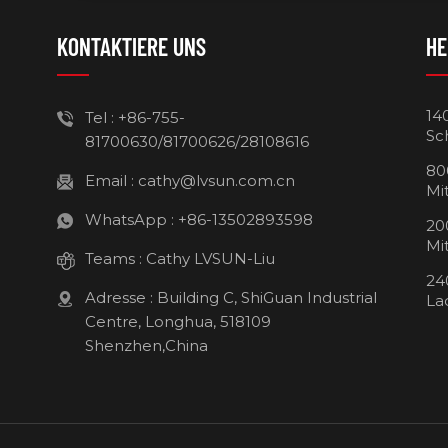
KONTAKTIERE UNS
HE
14
Tel :
+86-755-
Sc
81700630/81700626/28108616
80
Email :
cathy@lvsun.com.cn
Mi
WhatsApp :
+86-13502893598
20
Mi
Teams :
Cathy LVSUN-Liu
24
Adresse : Building C, ShiGuan Industrial
La
Centre, Longhua, 518109
Shenzhen,China