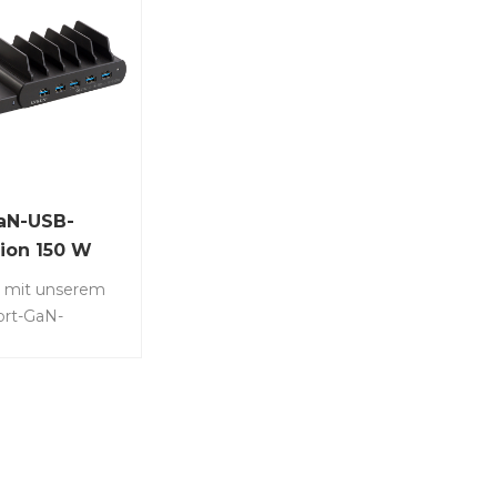
GaN-USB-
ion 150 W
e mit unserem
ort-GaN-
auf 5 USB-C-
B-A-Anschlüsse
nen Laptop und
che Geräte mit
ersorgen. Art.-
50-UC5T•