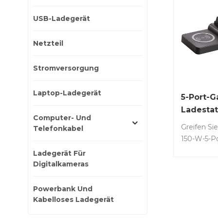
USB-Ladegerät
Netzteil
Stromversorgung
Laptop-Ladegerät
5-Port-
Ladestat
Computer- Und
Greifen Si
Telefonkabel
150-W-5-P
Ladegerät 
Ladegerät Für
oder 5 US
Digitalkameras
zu, um ei
4 zusätzli
Powerbank Und
Strom zu v
Kabelloses Ladegerät
Nr.: LS-G1