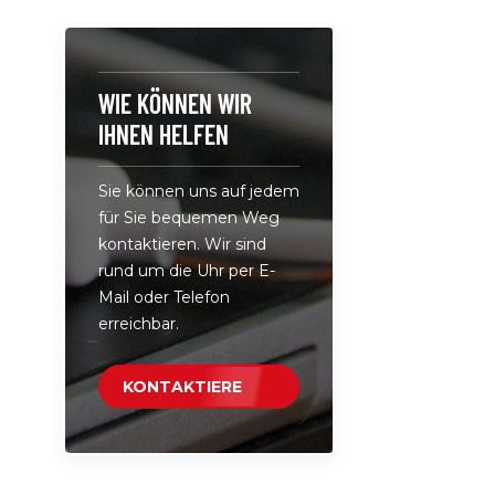
Vollgepac
PD, GaN u
Technologi
leistungss
WIE KÖNNEN WIR
effiziente
IHNEN HELFEN
Entworfen
Schreibtis
Sie können uns auf jedem
einfachen
für Sie bequemen Weg
Anschluss
kontaktieren. Wir sind
haben.• Mi
rund um die Uhr per E-
kabellosen
Mail oder Telefon
kabellose 
erreichbar.
oder ander
Räumen Si
Ihren Tisch
KONTAKTIERE
Ladestatio
UNS
mehrere Ge
zu 7 USB-
Geräte gle