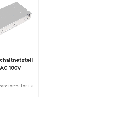
haltnetzteil
 AC 100V-
DC 24V 41,7A
ransformator für
chtung und
era-
ssystem,
k,
che Geräte für
ation und