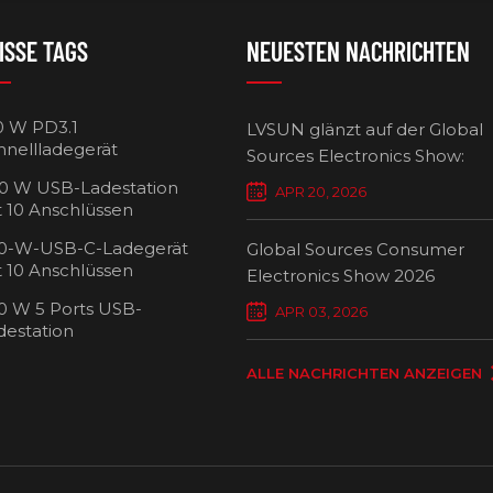
ISSE TAGS
NEUESTEN NACHRICHTEN
0 W PD3.1
LVSUN glänzt auf der Global
hnellladegerät
Sources Electronics Show:
Mehrfach-Ladegeräte setzen
0 W USB-Ladestation
APR 20, 2026
Maßstäbe für intelligentes L
t 10 Anschlüssen
0-W-USB-C-Ladegerät
Global Sources Consumer
t 10 Anschlüssen
Electronics Show 2026
0 W 5 Ports USB-
USB-C-Ladew
APR 03, 2026
destation
Ansch
ALLE NACHRICHTEN ANZEIGEN