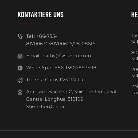
KONTAKTIERE UNS
HE
14
Tel :
+86-755-
Sc
81700630/81700626/28108616
80
Email :
cathy@lvsun.com.cn
Mi
WhatsApp :
+86-13502893598
20
Mi
Teams :
Cathy LVSUN-Liu
24
Adresse : Building C, ShiGuan Industrial
La
Centre, Longhua, 518109
Shenzhen,China