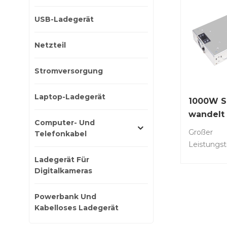
USB-Ladegerät
Netzteil
Stromversorgung
Laptop-Ladegerät
1000W Sc
wandelt
Computer- Und
240V in 
Großer
Telefonkabel
um
Leistungst
LED-Beleu
Ladegerät Für
CCTV-Kam
Digitalkameras
Sicherheit
Ladeschran
Powerbank Und
elektronis
Kabelloses Ladegerät
Kommunik