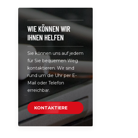
Haushaltsg
Nr.: LS-10
Schaltnetz
100 V-240 
WIE KÖNNEN WIR
41,7 A 100
IHNEN HELFEN
Spannungs
gibt kein
Sie können uns auf jedem
Spannung
für Sie bequemen Weg
beim Einsc
kontaktieren. Wir sind
während d
rund um die Uhr per E-
Empfangen
Mail oder Telefon
Ausschalte
erreichbar.
Volllast-Bu
Überspann
intelligent
KONTAKTIERE
Kurzschlus
UNS
Übertempe