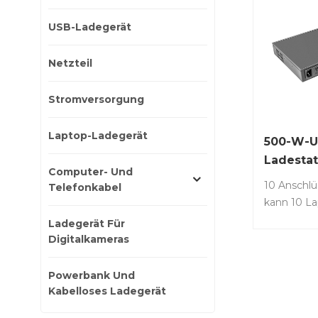
USB-Ladegerät
Netzteil
Stromversorgung
Laptop-Ladegerät
500-W-U
Ladestat
Computer- Und
Anschlü
10 Anschlü
Telefonkabel
kann 10 La
Tablets, 10
Ladegerät Für
hoher Kapa
Digitalkameras
Mischung 
gleichzeit
Powerbank Und
Ihren unte
Kabelloses Ladegerät
Anforderu