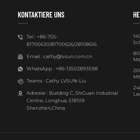
KONTAKTIERE UNS
HE
14
Tel :
+86-755-
Sc
81700630/81700626/28108616
80
Email :
cathy@lvsun.com.cn
Mi
WhatsApp :
+86-13502893598
20
Mi
Teams :
Cathy LVSUN-Liu
24
Adresse : Building C, ShiGuan Industrial
La
Centre, Longhua, 518109
Shenzhen,China