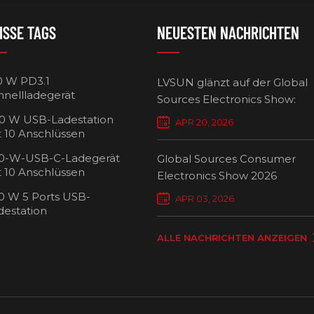
ISSE TAGS
NEUESTEN NACHRICHTEN
0 W PD3.1
LVSUN glänzt auf der Global
hnellladegerät
Sources Electronics Show:
Mehrfach-Ladegeräte setzen
0 W USB-Ladestation
APR 20, 2026
Maßstäbe für intelligentes L
t 10 Anschlüssen
0-W-USB-C-Ladegerät
Global Sources Consumer
t 10 Anschlüssen
Electronics Show 2026
0 W 5 Ports USB-
USB-C-Ladew
APR 03, 2026
destation
Ansch
ALLE NACHRICHTEN ANZEIGEN