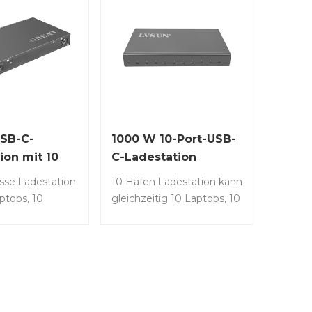
SB-C-
1000 W 10-Port-USB-
ion mit 10
C-Ladestation
ssen
sse Ladestation
10 Häfen Ladestation kann
ptops, 10
gleichzeitig 10 Laptops, 10
 Telefone mit
Tablets, 10
zität oder eine
Hochleistungstelefone
aus 10 Geräten
oder eine Mischung aus 10
ig aufladen, um
Geräten aufladen, um
rschiedlichen
Ihren unterschiedlichen
ngen gerecht zu
Anforderungen gerecht zu