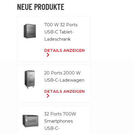
Anpassung
NEUE PRODUKTE
optimales 
Geräte zu 
700 W 32 Ports
Geeignet f
USB-C Tablet-
Büros,
Ladeschrank
Einzelhan
Regierung
DETAILS ANZEIGEN
mehr.
20 Ports 2000 W
USB-C-Ladewagen
DETAILS ANZEIGEN
32 Ports 700W
Smartphones
USB-C-