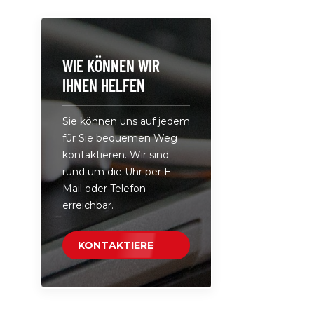
werden.Ar
C10S-500• 
ein exquisi
Metallgeh
WIE KÖNNEN WIR
präsentiert
IHNEN HELFEN
hochwerti
langlebige
Sie können uns auf jedem
Anschluss i
für Sie bequemen Weg
Kontrollle
kontaktieren. Wir sind
ausgestatt
rund um die Uhr per E-
während d
Mail oder Telefon
Ladevorga
erreichbar.
wenn die 
vollständig
unterstütz
KONTAKTIERE
Leistung 
UNS
nutzt die p
Technologi
automatis