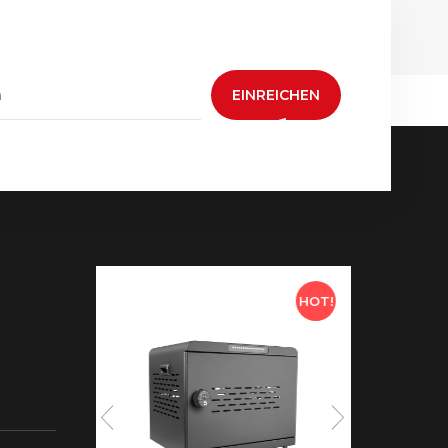
EINREICHEN
HOT!
HOT!
 neue
aden