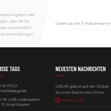
enloses Angebot oder
gen, über die Sie
en, einschließlich
nd Veranstaltungen.
ISSE TAGS
NEUESTEN NACHRICHTEN
0 W PD3.1
LVSUN glänzt auf der Global
hnellladegerät
Sources Electronics Show:
Mehrfach-Ladegeräte setzen
0 W USB-Ladestation
APR 20, 2026
Maßstäbe für intelligentes L
t 10 Anschlüssen