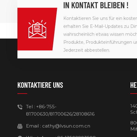
IN KONTAKT BLEIBEN !
Kontaktieren Sie uns für ein kost
erhalten Sie E-Mail-Updates zu Din
wahrscheinlich etwas wissen möcht
Produkte, Produkteinführungen u
Jederzeit abbestellen.
KONTAKTIERE UNS
HE
14
Tel :
+86-755-
Sc
81700630/81700626/28108616
80
Email :
cathy@lvsun.com.cn
Mi