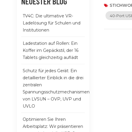
NEUESTER BLOG
Kinderspiel 
STICHWOR
Rätselraten 
TV4C: Die ultimative VR-
40-Port U
und leuchtet 
Ladelösung für Schulen und
Gerätestatus 
Institutionen
Kombinieren S
wird optimier
Ladestation auf Rollen: Ein
Ladewagen an 
Koffer im Gepäckstil, der 16
Sicherheit b
Tablets gleichzeitig auflädt
Stabilität wä
USB-C-Ladewag
Schutz für jedes Gerät: Ein
dieses vielse
detaillierter Einblick in die drei
Von Klassenrä
zentralen
Ladelösung di
Spannungsschutzmechanismen
des Ladens mi
von LVSUN – OVP, UVP und
Technologie!
UVLO
Optimieren Sie Ihren
Arbeitsplatz: Wir präsentieren