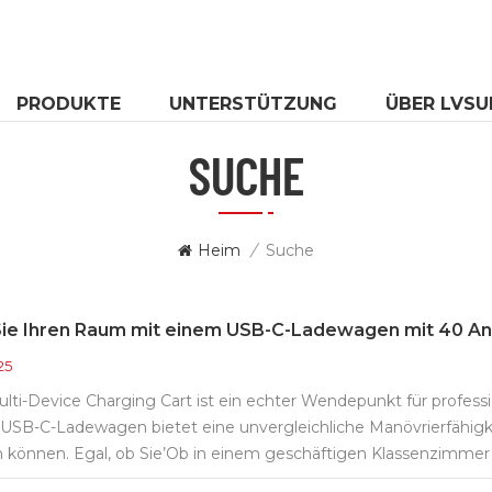
PRODUKTE
UNTERSTÜTZUNG
ÜBER LVSU
SUCHE
Heim
/
Suche
Sie Ihren Raum mit einem USB-C-Ladewagen mit 40 An
25
lti-Device Charging Cart ist ein echter Wendepunkt für profes
rt USB-C-Ladewagen bietet eine unvergleichliche Manövrierfähi
n können. Egal, ob Sie’Ob in einem geschäftigen Klassenzimmer
 Design sorgt dafür, dass Sie mühelos durch enge Räume navig