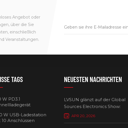
enloses Angebot oder
gen, über die Sie
en, einschließlich
nd Veranstaltungen.
ISSE TAGS
NEUESTEN NACHRICHTEN
0 W PD3.1
LVSUN glänzt auf der Global
hnellladegerät
Sources Electronics Show:
Mehrfach-Ladegeräte setzen
0 W USB-Ladestation
APR 20, 2026
Maßstäbe für intelligentes L
t 10 Anschlüssen