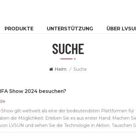
PRODUKTE
UNTERSTÜTZUNG
ÜBER LVSU
SUCHE
Heim
/
Suche
IFA Show 2024 besuchen?
024
Show gilt weltweit als eine der bedeutendsten Plattformen für
ben die Möglichkeit: Erleben Sie es aus erster Hand: Machen Si
on LVSUN und sehen Sie die Technologie in Aktion. Tauschen Si
UN, um Einblicke in die Zukunft der Ladetechnologie zu erhalt