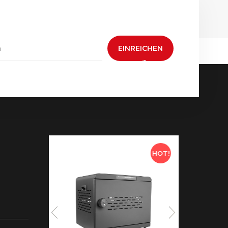
EINREICHEN
HOT!
HOT!
 neue
aden