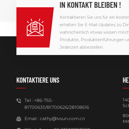
IN KONTAKT BLEIBEN !
Kontaktieren Sie uns für ein kost
erhalten Sie E-Mail-Updates zu Din
wahrscheinlich etwas wissen möcht
Produkte, Produkteinführungen u
Jederzeit abbestellen.
KONTAKTIERE UNS
HE
14
Tel :
+86-755-
Sc
81700630/81700626/28108616
80
Email :
cathy@lvsun.com.cn
Mi