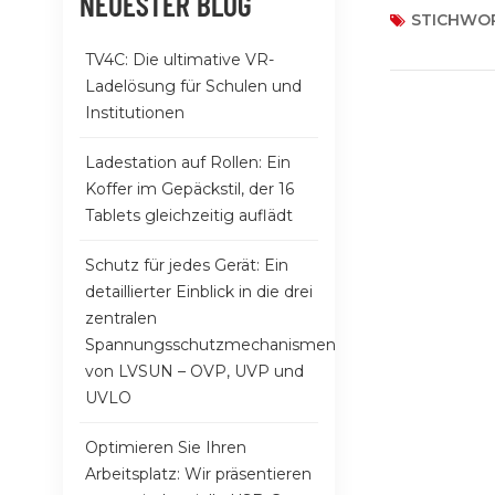
NEUESTER BLOG
Vernetzen Sie
STICHWOR
Abschluss Wä
TV4C: Die ultimative VR-
C-Ladegeräte 
Ladelösung für Schulen und
Besuchen Sie 
Institutionen
auf weitere U
Ladestation auf Rollen: Ein
Koffer im Gepäckstil, der 16
Tablets gleichzeitig auflädt
Schutz für jedes Gerät: Ein
detaillierter Einblick in die drei
zentralen
Spannungsschutzmechanismen
von LVSUN – OVP, UVP und
UVLO
Optimieren Sie Ihren
Arbeitsplatz: Wir präsentieren