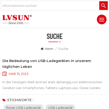
SUCHE
Heim
/
Suche
Die Bedeutung von USB-Ladegeräten in unserem
täglichen Leben
MAR 15, 2023
In der heutigen Welt sind wir stark abhängig von elektronischen
Geräten wie Smartphones, Tablets, Laptops usw. Diese Geräte
sind zu einem festen Bestandteil unseres Lebens geworden. Viele
junge Leute tragen sogar mehrere elektronische Geräte, wenn
STICHWORTE :
sie alleine ausgehen. Auch die heutigen Kinder haben schon in
Reise-USB-Ladegerät
USB-Ladegerät