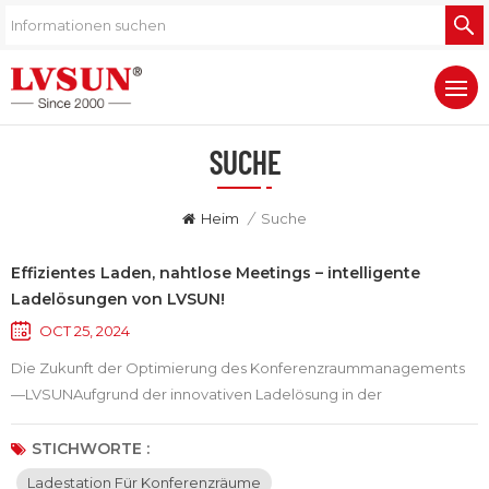
SUCHE
Heim
/
Suche
Effizientes Laden, nahtlose Meetings – intelligente
Ladelösungen von LVSUN!
OCT 25, 2024
Die Zukunft der Optimierung des Konferenzraummanagements
—LVSUNAufgrund der innovativen Ladelösung in der
Arbeitsumgebung ist die Verwaltung von Geräten in
Konferenzräumen immer wichtiger geworden. Dies gilt
STICHWORTE :
insbesondere dann, wenn wir effiziente Ladelösungen für
Ladestation Für Konferenzräume