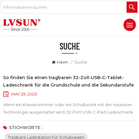
SUCHE
Heim
/
Suche
So finden Sie einen tragbaren 32-Zoll-USB-C-Tablet-
Ladeschrank für die Grundschule und die Sekundarstufe
I？
MAY 29, 2025
Wenn ein Klassenzimmer oder ein Schulbezirk mit der neuesten
Technologie ausgestattet wird, 32-Port USB-C iPad-Ladeschrank
ist eine hervorragende Lösung für die effiziente Verwaltung
mehrerer Geräte. Diese USB-C Tablet-Ladeschränke bieten Platz
STICHWORTE :
für bis zu 32 Tablets und laden diese gleichzeitig. So sind Ihre
Tragbare Ladestation Für Schulwagen