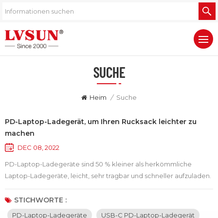
SUCHE
Heim
/
Suche
PD-Laptop-Ladegerät, um Ihren Rucksack leichter zu
machen
DEC 08, 2022
PD-Laptop-Ladegeräte sind 50 % kleiner als herkömmliche
Laptop-Ladegeräte, leicht, sehr tragbar und schneller aufzuladen.
Darüber hinaus wechseln die aktuellen Ladegeräte allmählich von
A- zu C-Anschlüssen, und der C-Anschluss unterscheidet nicht
STICHWORTE :
zwischen positiv und negativ, und es ist auch bequem zu laden.
PD-Laptop-Ladegeräte
USB-C PD-Laptop-Ladegerät