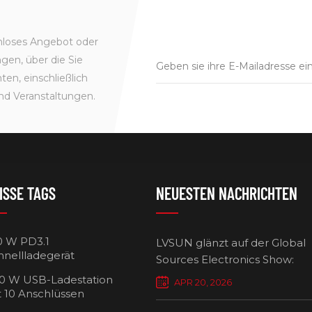
enloses Angebot oder
gen, über die Sie
en, einschließlich
nd Veranstaltungen.
ISSE TAGS
NEUESTEN NACHRICHTEN
0 W PD3.1
LVSUN glänzt auf der Global
hnellladegerät
Sources Electronics Show:
Mehrfach-Ladegeräte setzen
0 W USB-Ladestation
APR 20, 2026
Maßstäbe für intelligentes L
t 10 Anschlüssen