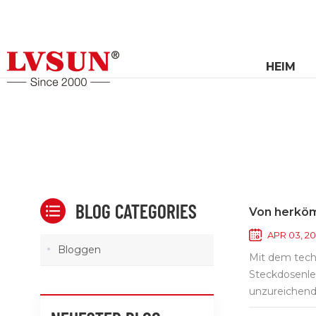
HEIM
BLOG CATEGORIES
Von herköm
APR 03, 2
Bloggen
Mit dem techn
Steckdosenlei
unzureichend
gerecht zu w