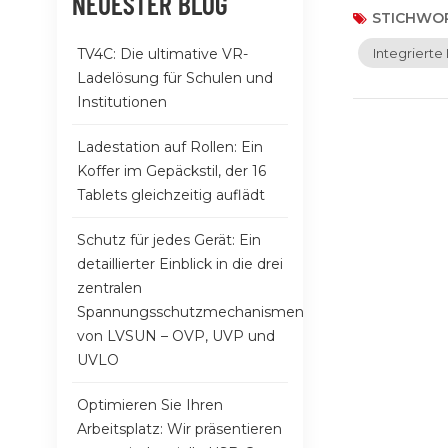
NEUESTER BLOG
neue Ladelösu
STICHWOR
Probleme, di
TV4C: Die ultimative VR-
Integriert
Anschlüssen l
Ladelösung für Schulen und
Strom versorg
Institutionen
einfach ansch
Kabelsalat, 
Ladestation auf Rollen: Ein
besonders fü
Koffer im Gepäckstil, der 16
große Konfere
Tablets gleichzeitig auflädt
Port-USB-C-L
Stromversorgu
Schutz für jedes Gerät: Ein
Im Zeitalter 
detaillierter Einblick in die drei
1000W Ladesc
zentralen
Bildungseinr
Spannungsschutzmechanismen
und umweltfr
von LVSUN – OVP, UVP und
UVLO
Optimieren Sie Ihren
Arbeitsplatz: Wir präsentieren