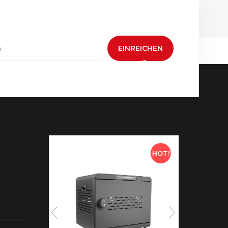
EINREICHEN
HOT!
HOT!
 neue
aden