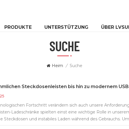
PRODUKTE
UNTERSTÜTZUNG
ÜBER LVSU
SUCHE
Heim
/
Suche
mlichen Steckdosenleisten bis hin zu modernem USB
025
ologischen Fortschritt verändern sich auch unsere Anforderunge
sten-Ladeschränke spielten einst eine wichtige Rolle in unser
e Steckdosen und instabiles Laden während des Gebrauchs. U
erden, greifen immer mehr Menschen auf integrierte USB-C-La