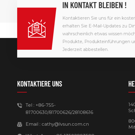
IN KONTAKT BLEIBEN !
Kontaktieren Sie uns für ein kost
erhalten Sie E-Mail-Updates zu Din
wahrscheinlich etwas wissen möcht
Produkte, Produkteinführungen u
Jederzeit abbestellen.
KONTAKTIERE UNS
HE
14
Tel :
+86-755-
Sc
81700630/81700626/28108616
80
Email :
cathy@lvsun.com.cn
Mi