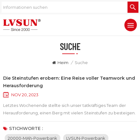
SUCHE
Heim
/
Suche
Die Steinstufen erobern: Eine Reise voller Teamwork und
Herausforderung
NOV 20, 2023
Letztes Wochenende stellte sich unser tatkräftiges Team der
Herausforderung, einen Berg mit vielen Steinstufen zu besteigen.
Die am Fuße des Berges gelegene Treppe reichte bis zum Gipfel
und machte es zu einer äußerst anspruchsvollen Outdoor-
STICHWORTE :
Aktivität. Jeder von uns brachte einen mit LVSUN 20000 mAh
20000-MAh-Powerbank
LVSUN-Powerbank