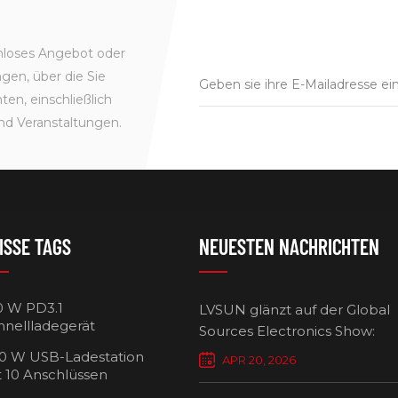
enloses Angebot oder
gen, über die Sie
en, einschließlich
nd Veranstaltungen.
ISSE TAGS
NEUESTEN NACHRICHTEN
0 W PD3.1
LVSUN glänzt auf der Global
hnellladegerät
Sources Electronics Show:
Mehrfach-Ladegeräte setzen
0 W USB-Ladestation
APR 20, 2026
Maßstäbe für intelligentes L
t 10 Anschlüssen