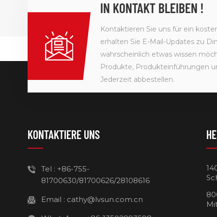
IN KONTAKT BLEIBEN !
Kontaktieren Sie uns für ein kost
erhalten Sie E-Mail-Updates zu Din
wahrscheinlich etwas wissen möcht
Produkte, Produkteinführungen u
Jederzeit abbestellen.
KONTAKTIERE UNS
HE
14
Tel :
+86-755-
Sc
81700630/81700626/28108616
80
Email :
cathy@lvsun.com.cn
Mi