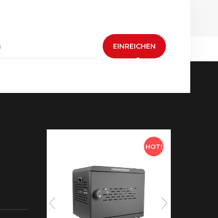
EINREICHEN
HOT!
HOT!
 neue
aden