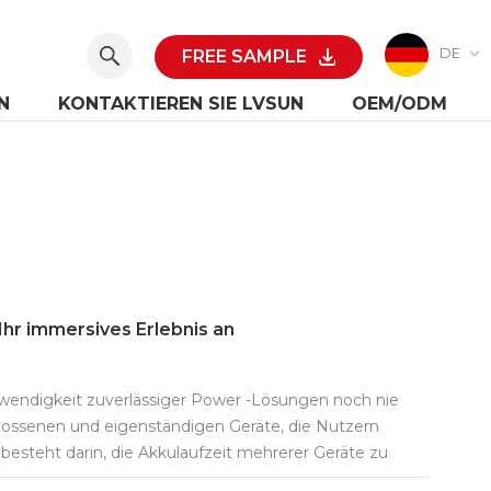
DE
FREE SAMPLE
N
KONTAKTIEREN SIE LVSUN
OEM/ODM
Ihr immersives Erlebnis an
Notwendigkeit zuverlässiger Power -Lösungen noch nie
lossenen und eigenständigen Geräte, die Nutzern
 besteht darin, die Akkulaufzeit mehrerer Geräte zu
igartigen 10 Ports schnelle USB-C-Ladegeräte ins Spiel