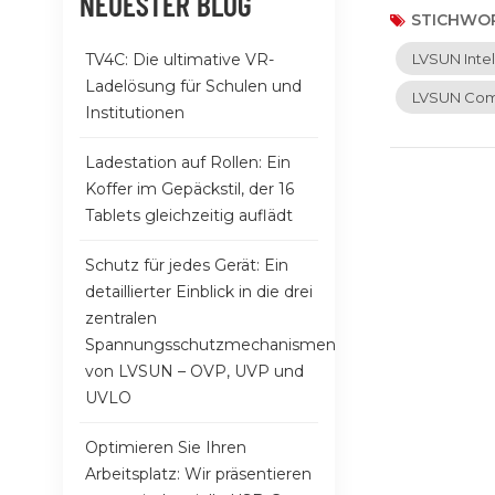
NEUESTER BLOG
und revolutio
STICHWOR
1. Gleichzeit
TV4C: Die ultimative VR-
LVSUN Intel
VR -Headset, 
Ladelösung für Schulen und
wechseln.2. F
LVSUN Com
Institutionen
Ihren Geräten
LVSun -Ladege
Ladestation auf Rollen: Ein
Universelle K
Koffer im Gepäckstil, der 16
Regel mit ein
Tablets gleichzeitig auflädt
einer lohnend
reduziert die
Schutz für jedes Gerät: Ein
angenehm halt
detaillierter Einblick in die drei
Ihren Raum, 
zentralen
Sicherheitsm
Spannungsschutzmechanismen
Geräte beim L
von LVSUN – OVP, UVP und
nicht nur die
UVLO
organisierte 
benötigen, um
Optimieren Sie Ihren
dass Sie über
Arbeitsplatz: Wir präsentieren
toten Batter