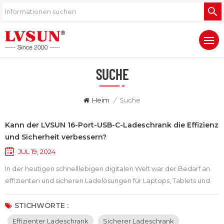
SUCHE
Heim
/
Suche
Kann der LVSUN 16-Port-USB-C-Ladeschrank die Effizienz
und Sicherheit verbessern?
JUL 19, 2024
In der heutigen schnelllebigen digitalen Welt war der Bedarf an
effizienten und sicheren Ladelösungen für Laptops, Tablets und
Chromebooks noch nie so wichtig. Wir stellen vor: LVSUN 16-Port-
USB-C-Ladeschrank, eine hochmoderne Innovation, die das
STICHWORTE :
Ladeerlebnis Ihres Geräts optimiert und gleichzeitig Sicherheit
Effizienter Ladeschrank
Sicherer Ladeschrank