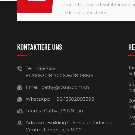
Produkte, Produkteinführungen u
Jederzeit abbestellen.
KONTAKTIERE UNS
HE
14
Tel :
+86-755-
Sc
81700630/81700626/28108616
80
Email :
cathy@lvsun.com.cn
Mi
WhatsApp :
+86-13502893598
20
Mi
Teams :
Cathy LVSUN-Liu
24
Adresse : Building C, ShiGuan Industrial
La
Centre, Longhua, 518109