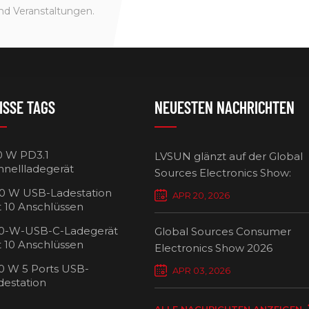
nd Veranstaltungen.
ISSE TAGS
NEUESTEN NACHRICHTEN
0 W PD3.1
LVSUN glänzt auf der Global
hnellladegerät
Sources Electronics Show:
Mehrfach-Ladegeräte setzen
0 W USB-Ladestation
APR 20, 2026
Maßstäbe für intelligentes L
t 10 Anschlüssen
0-W-USB-C-Ladegerät
Global Sources Consumer
t 10 Anschlüssen
Electronics Show 2026
0 W 5 Ports USB-
USB-C-Ladew
APR 03, 2026
destation
Ansch
ALLE NACHRICHTEN ANZEIGEN