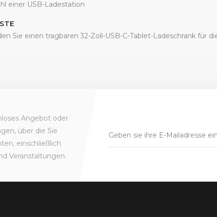
hl einer USB-Ladestation
STE
den Sie einen tragbaren 32-Zoll-USB-C-Tablet-Ladeschrank für d
enloses Angebot oder
gen, über die Sie
en, einschließlich
nd Veranstaltungen.