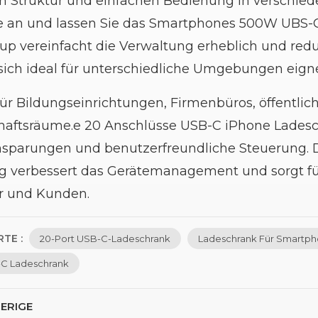
 Struktur und einfachen Bedienung in verschied
e an und lassen Sie das
Smartphones 500W UBS-
up vereinfacht die Verwaltung erheblich und redu
sich ideal für unterschiedliche Umgebungen eigne
ür Bildungseinrichtungen, Firmenbüros, öffentlic
aftsräume.
e
20 Anschlüsse USB-C iPhone
Lades
sparungen und benutzerfreundliche Steuerung. Die
 verbessert das Gerätemanagement und sorgt für 
er und Kunden.
TE :
20-Port USB-C-Ladeschrank
Ladeschrank Für Smartp
C Ladeschrank
ERIGE