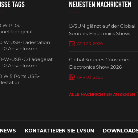
ISSE TAGS
NEUESTEN NACHRICHTEN
0 W PD3.1
LVSUN glänzt auf der Global
hnellladegerät
Sources Electronics Show:
Mehrfach-Ladegeräte setzen
0 W USB-Ladestation
APR 20, 2026
Maßstäbe für intelligentes L
t 10 Anschlüssen
0-W-USB-C-Ladegerät
Global Sources Consumer
t 10 Anschlüssen
Electronics Show 2026
0 W 5 Ports USB-
USB-C-Ladew
APR 03, 2026
destation
Ansch
ALLE NACHRICHTEN ANZEIGEN
 NEWS
KONTAKTIEREN SIE LVSUN
DOWNLOAD