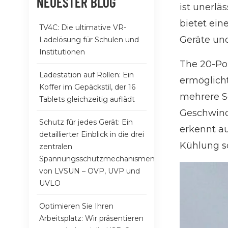
NEUESTER BLOG
ist unerlä
bietet ein
TV4C: Die ultimative VR-
Geräte und
Ladelösung für Schulen und
Institutionen
Th
e 20-Po
Ladestation auf Rollen: Ein
ermöglicht
Koffer im Gepäckstil, der 16
mehrere Sc
Tablets gleichzeitig auflädt
Geschwind
Schutz für jedes Gerät: Ein
erkennt au
detaillierter Einblick in die drei
Kühlung so
zentralen
Spannungsschutzmechanismen
von LVSUN – OVP, UVP und
UVLO
Optimieren Sie Ihren
Arbeitsplatz: Wir präsentieren