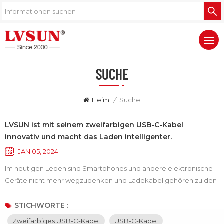
SUCHE
Heim
/
Suche
LVSUN ist mit seinem zweifarbigen USB-C-Kabel
innovativ und macht das Laden intelligenter.
JAN 05, 2024
Im heutigen Leben sind Smartphones und andere elektronische
Geräte nicht mehr wegzudenken und Ladekabel gehören zu den
unverzichtbaren Accessoires unseres täglichen Lebens. Mit der
kontinuierlichen Weiterentwicklung der Technologie werden
STICHWORTE :
USB-C-Ladekabel ständig weiterentwickelt und sorgen für mehr
Zweifarbiges USB-C-Kabel
USB-C-Kabel