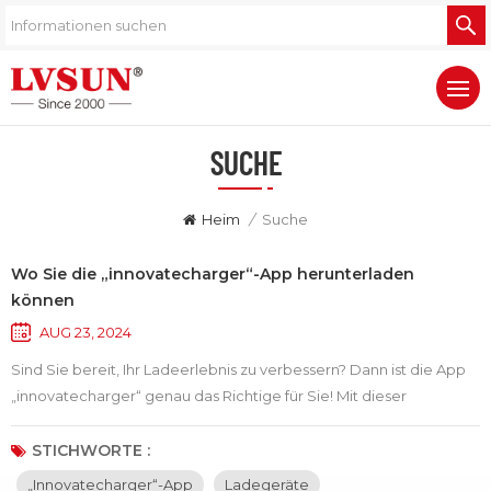
SUCHE
Heim
/
Suche
Wo Sie die „innovatecharger“-App herunterladen
können
AUG 23, 2024
Sind Sie bereit, Ihr Ladeerlebnis zu verbessern? Dann ist die App
„innovatecharger“ genau das Richtige für Sie! Mit dieser
innovativen Anwendung können Sie Ihre Daten ganz einfach
verwalten und steuern Ladegeräte, was ein effizientes
STICHWORTE :
Energiemanagement und optimale Leistung gewährleistet.Wo
„innovatecharger“-App
Ladegeräte