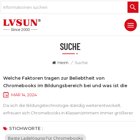
SUCHE
Heim
/
Suche
Welche Faktoren tragen zur Beliebtheit von
Chromebooks im Bildungsbereich bei und was ist die
optimale Ladelösung für sie?
MAR 14, 2024
Da sich die Bildungstechnologie ständig weiterentwickelt,
erfreuen sich Chromebooks in Klassenzimmern immer größerer
Beliebtheit. Warum sind Chromebooks in Klassenzimmern so
beliebt? Was sind die besten Möglichkeiten zum Aufladen?
STICHWORTE :
Lassen Sie uns gemeinsam erkunden.Erstens ist einer der Gründe,
Beste Ladelösung Für Chromebooks