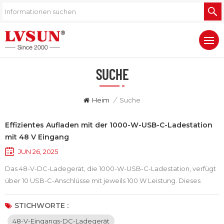
SUCHE
Heim
/
Suche
Effizientes Aufladen mit der 1000-W-USB-C-Ladestation
mit 48 V Eingang
JUN 26, 2025
Das 48-V-DC-Ladegerät, die 1000-W-USB-C-Ladestation, verfügt
über 10 USB-C-Anschlüsse mit jeweils 100 W Leistung. Dieses
leistungsstarke USB-C-Ladegerät in DC-Version ermöglicht das
gleichzeitige Laden mehrerer Geräte – wie Laptops, Tablets und
STICHWORTE :
Smartphones – und sorgt so für ein nahtloses Ladeerlebnis ohne
48-V-Eingangs-DC-Ladegerät