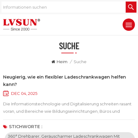
SUCHE
Heim
/
Suche
Neugierig, wie ein flexibler Ladeschrankwagen helfen
kann?
DEC 04, 2025
Die Informationstechnologie und Digitalisierung schreiten rasant
voran, und Bereiche wie Bildungseinrichtungen, Büros und
öffentliche Orte benötigen zunehmend mobile Ladelösungen.
Suchen Sie nach einer solchen Lösung? Ladeschrankwagen
STICHWORTE :
Welcher Wagen vereint Kapazität, Flexibilität und leisen Betrieb?
360° Drehbarer, Geräuscharmer Ladeschrankwagen Mit