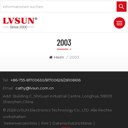
2003
Heim
/
2003
Tel :
+86-755-81700630/81700626/28108616
Email :
cathy@lvsun.com.cn
Add : Building C, ShiGuan Industrial Centre, Longhua, 518109
Shenzhen,China
© 2026 LVSUN Electronics Technology Co., LTD. Alle Rechte
vorbehalten.
Seitenverzeichnis
|
Xml
|
Datenschutzrichtlinie
|