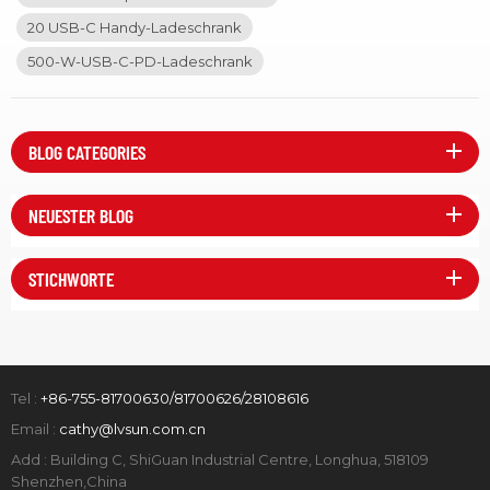
tiefe Einblicke in globale Trends der Ladetechnologie und die
20 USB-C Handy-Ladeschrank
Bedürfnisse der Branche zu gewinnen. Wir freuen uns darauf, Sie
500-W-USB-C-PD-Ladeschrank
vor Ort kennenzulernen und unsere praktischen Erfahrungen im
schnell wachsenden Ökosystem der Ladetechnologie mit Ihnen
zu teilen. So unterstützen wir Sie dabei, die Produktleistung zu
verbessern, die Gesamtbetriebskosten zu senken und die
BLOG CATEGORIES
Markteinführungszeit zu verkürzen.. Im Rahmen der Messe
präsentiert LVSUN Schlüsseltechnologien und -lösungen für die
NEUESTER BLOG
Ladegeräteindustrie mit Fokus auf Effizienzsteigerung,
Spannungs- und Stromstabilisierung, Wärmemanagement und
Sicherheit. Sie werden Folgendes sehen:1. Anwendungen
STICHWORTE
effizienter Lademodule und neuer Energiemanagementlösungen
in der Praxis.2. Individuell anpassbare Lösungen für tragbare USB-
C-Ladegeräte und Schnellladeadapter.3. Ein modulares,
skalierbares Ökosystem mit nahtloser Integration in bestehende
Tel :
+86-755-81700630/81700626/28108616
Systeme. Das Team vor Ort im Ausstellungsbereich wird Ihnen
Email :
cathy@lvsun.com.cn
außerdem standardisierte Prozesse der Ladeindustrie,
Testmethoden und bewährte Verfahren vorstellen, um Sie bei der
Add : Building C, ShiGuan Industrial Centre, Longhua, 518109
Shenzhen,China
Entwicklung, Zertifizierung und Massenproduktion effizienter zu