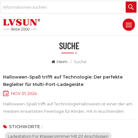
SUCHE
Heim
/
Suche
Halloween-Spaß trifft auf Technologie: Der perfekte
Begleiter für Multi-Port-Ladegeräte
NOV 01, 2024
Halloween-Spaß trifft auf TechnologieHalloween ist einer der am
meisten erwarteten Feiertage für Kinder, mit in leuchtenden
Farben geschmückten Häusern, Kürbislaternen, gruseligen
Kostümen und einer Fülle von Süßigkeiten. Allerdings übersehen
STICHWORTE :
wir in dieser festlichen Zeit oft, wie wichtig es ist, dass unsere
Ladestation Für Klassenzimmer Mit 20 Anschlüssen