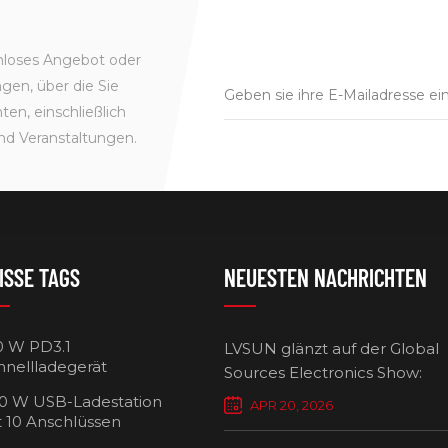
enloses Angebot oder
gen, über die Sie
en, einschließlich
nd Veranstaltungen.
ISSE TAGS
NEUESTEN NACHRICHTEN
0 W PD3.1
LVSUN glänzt auf der Global
hnellladegerät
Sources Electronics Show:
Mehrfach-Ladegeräte setzen
0 W USB-Ladestation
APR 20, 2026
Maßstäbe für intelligentes L
t 10 Anschlüssen