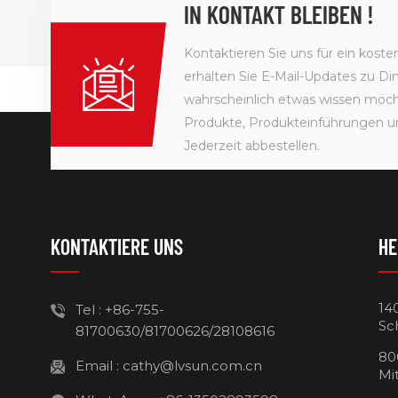
IN KONTAKT BLEIBEN !
Kontaktieren Sie uns für ein kost
erhalten Sie E-Mail-Updates zu Din
wahrscheinlich etwas wissen möcht
Produkte, Produkteinführungen u
Jederzeit abbestellen.
KONTAKTIERE UNS
HE
14
Tel :
+86-755-
Sc
81700630/81700626/28108616
80
Email :
cathy@lvsun.com.cn
Mi