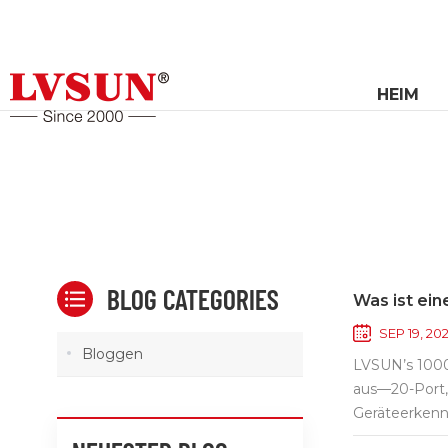
HEIM
BLOG CATEGORIES
Was ist ei
SEP 19, 20
Bloggen
LVSUN’s 1000
aus—20-Port, 
Geräteerkennu
gleichzeitig 