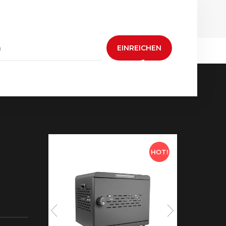
EINREICHEN
HOT!
HOT!
 neue
aden