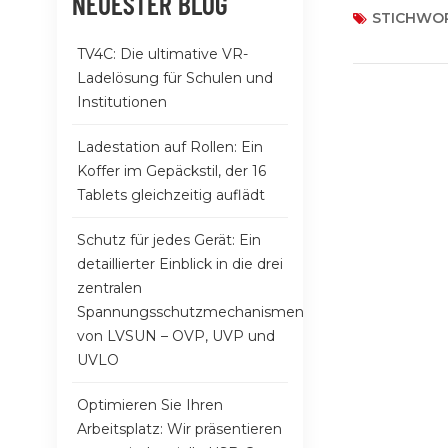
NEUESTER BLOG
sowohl für pr
STICHWOR
Ladestation 
TV4C: Die ultimative VR-
Bibliotheksst
Ladelösung für Schulen und
wichtigsten 
Institutionen
automatische
Schnellladen,
Ladestation auf Rollen: Ein
Gesundheitsw
Koffer im Gepäckstil, der 16
zentrales La
Tablets gleichzeitig auflädt
einer Regieru
Schutz für jedes Gerät: Ein
detaillierter Einblick in die drei
zentralen
Spannungsschutzmechanismen
von LVSUN – OVP, UVP und
UVLO
Optimieren Sie Ihren
Arbeitsplatz: Wir präsentieren