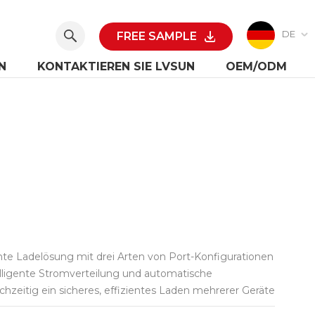
DE
FREE SAMPLE
N
KONTAKTIEREN SIE LVSUN
OEM/ODM
hte Ladelösung mit drei Arten von Port-Konfigurationen
elligente Stromverteilung und automatische
hzeitig ein sicheres, effizientes Laden mehrerer Geräte
rschiedliche Umgebungen entwickelt und eignet sich