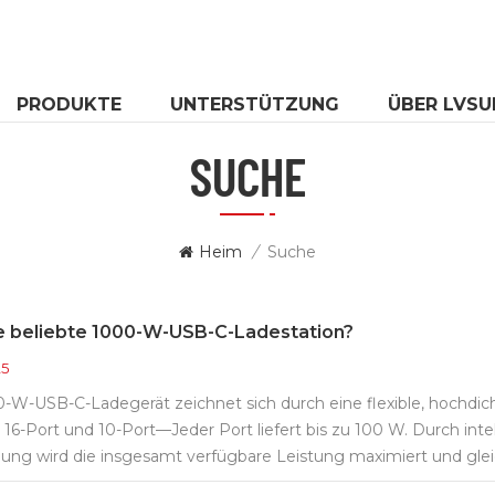
PRODUKTE
UNTERSTÜTZUNG
ÜBER LVSU
SUCHE
Heim
/
Suche
ne beliebte 1000-W-USB-C-Ladestation?
25
-W-USB-C-Ladegerät zeichnet sich durch eine flexible, hochdic
16-Port und 10-Port—Jeder Port liefert bis zu 100 W. Durch int
ng wird die insgesamt verfügbare Leistung maximiert und gleic
gewährleistet.Dieses industrielle USB-Ladegerät wurde für unte