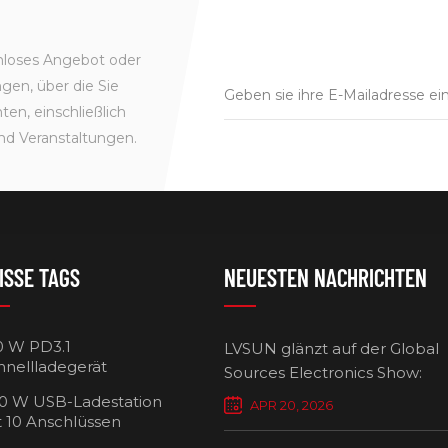
enloses Angebot oder
gen, über die Sie
en, einschließlich
nd Veranstaltungen.
ISSE TAGS
NEUESTEN NACHRICHTEN
0 W PD3.1
LVSUN glänzt auf der Global
hnellladegerät
Sources Electronics Show:
Mehrfach-Ladegeräte setzen
0 W USB-Ladestation
APR 20, 2026
Maßstäbe für intelligentes L
t 10 Anschlüssen