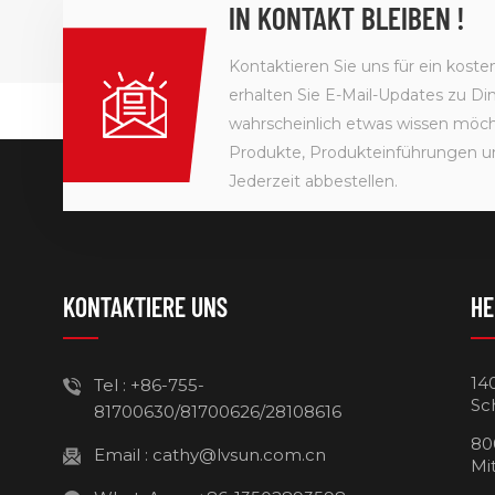
IN KONTAKT BLEIBEN !
Kontaktieren Sie uns für ein kost
erhalten Sie E-Mail-Updates zu Din
wahrscheinlich etwas wissen möcht
Produkte, Produkteinführungen u
Jederzeit abbestellen.
KONTAKTIERE UNS
HE
14
Tel :
+86-755-
Sc
81700630/81700626/28108616
80
Email :
cathy@lvsun.com.cn
Mi