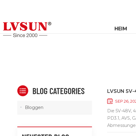
HEIM
BLOG CATEGORIES
LVSUN 5V-4
SEP 26, 20
Bloggen
Die 5V-48V, 
PD3.1, AVS, 
Abmessungen 
Leistung dort