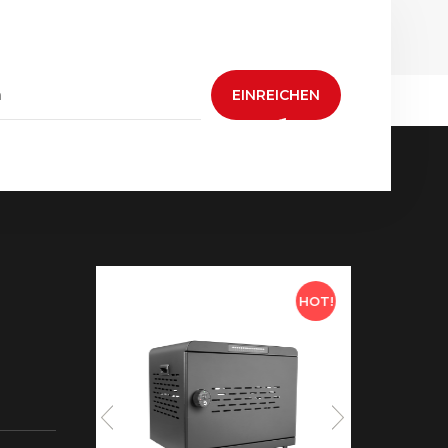
EINREICHEN
HOT!
HOT!
 neue
aden