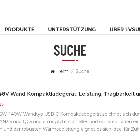
PRODUKTE
UNTERSTÜTZUNG
ÜBER LVSU
SUCHE
Heim
/
Suche
8V Wand-Kompaktladegerät: Leistung, Tragbarkeit un
25
45W–140W Wandtyp USB-C Kompaktladegerät zeichnet sich durch L
GAN3.5 und QC5 und ermöglicht schnelles und sicheres Laden ein
und der robusten Wärmeableitung eignet es sich ideal für Zuh
, wo Sie sie am meisten brauchen. Kompatibel mit einer Vielzah