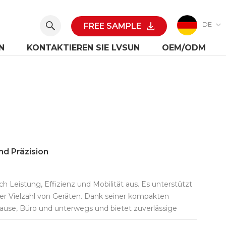
DE
FREE SAMPLE
N
KONTAKTIEREN SIE LVSUN
OEM/ODM
d Präzision
eistung, Effizienz und Mobilität aus. Es unterstützt
er Vielzahl von Geräten. Dank seiner kompakten
ause, Büro und unterwegs und bietet zuverlässige
l von letzte USB-C-Geräte – von der iPhone 17-Serie und