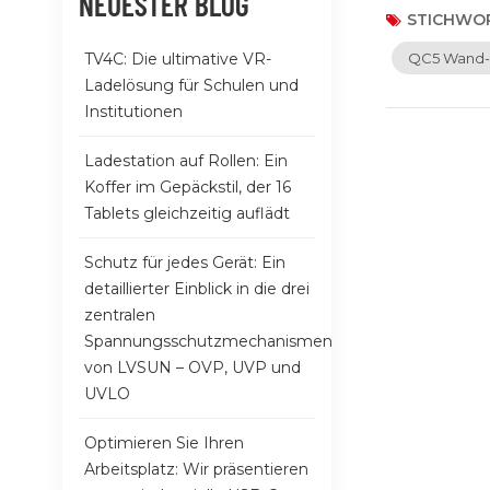
NEUESTER BLOG
Tablets bis 
STICHWOR
Ladegerät bie
TV4C: Die ultimative VR-
QC5 Wand-
Design ermög
Ladelösung für Schulen und
Großbestellu
Institutionen
Engagement f
Stromversorgu
Ladestation auf Rollen: Ein
sind, der zu
Koffer im Gepäckstil, der 16
eine 100 W od
Tablets gleichzeitig auflädt
konstruiert.
Schutz für jedes Gerät: Ein
detaillierter Einblick in die drei
zentralen
Spannungsschutzmechanismen
von LVSUN – OVP, UVP und
UVLO
Optimieren Sie Ihren
Arbeitsplatz: Wir präsentieren